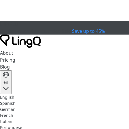
EXPIRED
Celebrate the Cup
Extended Sale
Save up to 45%
About
Pricing
Blog
en
English
Spanish
German
French
Italian
Portuguese