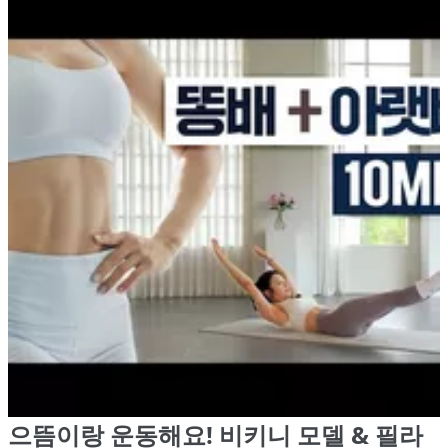
으뜸이랑 운동해요! 비키니 모델 & 필라