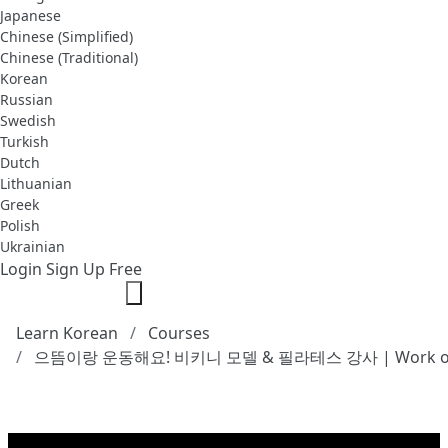
Japanese
Chinese (Simplified)
Chinese (Traditional)
Korean
Russian
Swedish
Turkish
Dutch
Lithuanian
Greek
Polish
Ukrainian
Login
Sign Up Free
Learn Korean
Courses
으뜸이랑 운동해요! 비키니 모델 & 필라테스 강사 | Work out w