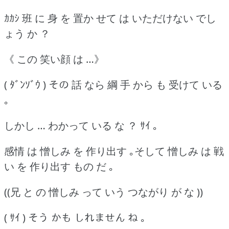
ｶｶｼ 班 に 身 を 置か せて は いただけない でし
ょう か ？
《 この 笑い顔 は …》
( ﾀﾞﾝｿﾞｳ ) その 話 なら 綱 手 から も 受けて いる
｡
しかし … わかって いる な ？ ｻｲ ｡
感情 は 憎しみ を 作り出す ｡そして 憎しみ は 戦
い を 作り出す もの だ ｡
((兄 と の 憎しみ って いう つながり が な ))
( ｻｲ ) そう かも しれません ね ｡