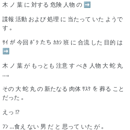
木 ノ 葉 に 対する 危険 人物 の ➡
諜報 活動 および 処理 に 当たって いた ようで
す ｡
ｻｲ が 今回 ﾎﾞｸ たち ｶｶｼ 班 に 合流 した 目的 は
➡
木 ノ 葉 が もっとも 注意 す べき 人物 大 蛇 丸
…｡
その 大 蛇 丸 の 新たなる 肉体 ｻｽｹ を 葬る こと
だった ｡
えっ !?
ﾌﾝ …食え ない 男 だ と 思って いた が ｡