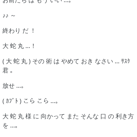
♪♪ ～
終わり だ ！
大 蛇 丸 …！
( 大 蛇 丸 ) その 術 は やめて おき なさい … ｻｽｹ
君 ｡
放せ …｡
( ｶﾌﾞﾄ ) こら こら …｡
大 蛇 丸 様 に 向かって また そんな 口 の 利き方
を …｡