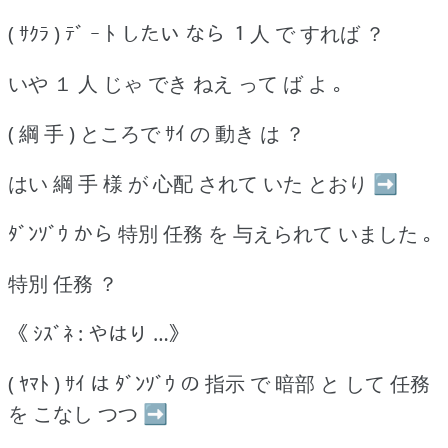
( ｻｸﾗ ) ﾃﾞ ｰ ﾄ したい なら １人 で すれば ？
いや １ 人 じゃ でき ねえ って ば よ ｡
( 綱 手 ) ところで ｻｲ の 動き は ？
はい 綱 手 様 が 心配 されて いた とおり ➡
ﾀﾞﾝｿﾞｳ から 特別 任務 を 与えられて いました ｡
特別 任務 ？
《 ｼｽﾞﾈ : やはり …》
( ﾔﾏﾄ ) ｻｲ は ﾀﾞﾝｿﾞｳ の 指示 で 暗部 と して 任務
を こなし つつ ➡