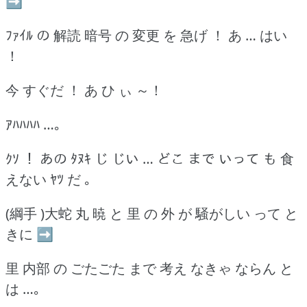
➡
ﾌｧｲﾙ の 解読 暗号 の 変更 を 急げ ！ あ … はい
！
今 すぐだ ！ あ ひ ぃ ～！
ｱﾊﾊﾊﾊ …｡
ｸｿ ！ あの ﾀﾇｷ じ じい … どこ まで いって も 食
えない ﾔﾂ だ ｡
(綱手 )大蛇 丸 暁 と 里 の 外 が 騒がしい って と
きに ➡
里 内部 の ごたごた まで 考え なきゃ ならん と
は …｡