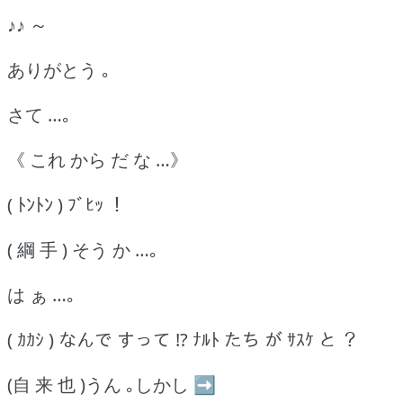
♪♪ ～
ありがとう ｡
さて …｡
《 これ から だ な …》
( ﾄﾝﾄﾝ ) ﾌﾞﾋｯ ！
( 綱 手 ) そう か …｡
は ぁ …｡
( ｶｶｼ ) なんで すって !? ﾅﾙﾄ たち が ｻｽｹ と ？
(自 来 也 )うん ｡しかし ➡