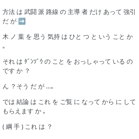
方法 は 武闘 派 路線 の 主導 者 だけ あって 強引
だ が ➡
木 ノ 葉 を 思う 気持 は ひと つ と いう こと か
｡
それ は ﾀﾞﾝｿﾞｳ の こと を おっしゃって いる の
です か ？
ん ？そう だ が …｡
では 結論 は これ を ご覧 に なって から に して
もらえます か ｡
( 綱 手 ) これ は ？