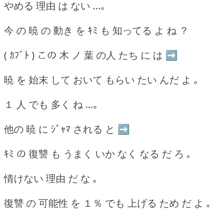
やめる 理由 は ない …｡
今 の 暁 の 動き を ｷﾐ も 知ってる よ ね ？
( ｶﾌﾞﾄ ) この 木 ノ 葉 の人 たち に は ➡
暁 を 始末 して おいて もらい たい んだ よ ｡
１ 人 でも 多く ね …｡
他の 暁 に ｼﾞｬﾏ される と ➡
ｷﾐ の 復讐 も うまく いか なく なる だ ろ ｡
情けない 理由 だ な ｡
復讐 の 可能性 を １％ でも 上げる ため だ よ ｡