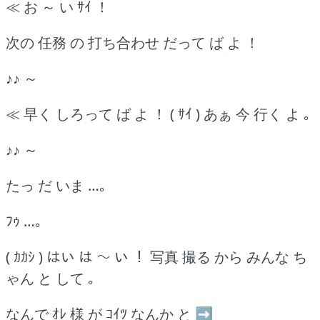
≪ お ～ い ｻｲ ！
次の 任務 の 打ち合わせ だって ば よ ！
♪♪ ～
≪ 早く しろって ば よ ！ ( ｻｲ ) あぁ 今 行く よ ｡
♪♪ ～
たっ だ いま …｡
ﾌｩ …｡
( ｶｶｼ ) はい は ～ い ！ 写真 撮る から みんな ち
ゃん と して ｡
なんで ｵﾚ 様 が ｺｲﾂ なんか と ➡