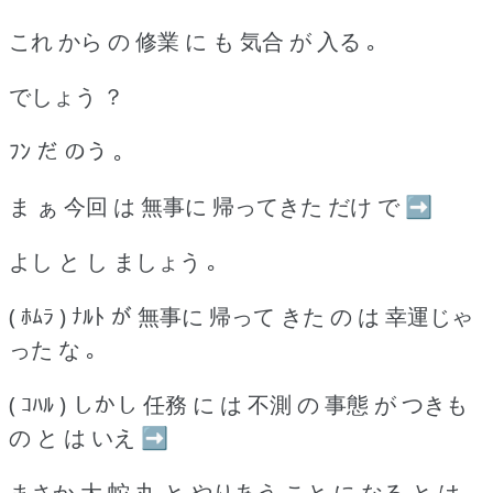
これ から の 修業 に も 気合 が 入る ｡
でしょう ？
ﾌﾝ だ のう ｡
ま ぁ 今回 は 無事に 帰ってきた だけ で ➡
よし と し ましょう ｡
( ﾎﾑﾗ ) ﾅﾙﾄ が 無事に 帰って きた の は 幸運じゃ
った な ｡
( ｺﾊﾙ ) しかし 任務 に は 不測 の 事態 が つきも
の と は いえ ➡
まさか 大 蛇 丸 と やりあう こと に なる と は ｡