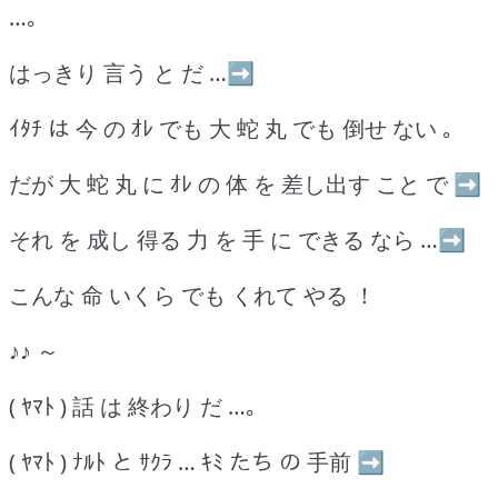
…｡
はっきり 言う と だ …➡
ｲﾀﾁ は 今 の ｵﾚ でも 大 蛇 丸 でも 倒せ ない ｡
だが 大 蛇 丸 に ｵﾚ の 体 を 差し出す こと で ➡
それ を 成し 得る 力 を 手 に できる なら …➡
こんな 命 いくら でも くれて やる ！
♪♪ ～
( ﾔﾏﾄ ) 話 は 終わり だ …｡
( ﾔﾏﾄ ) ﾅﾙﾄ と ｻｸﾗ … ｷﾐ たち の 手前 ➡