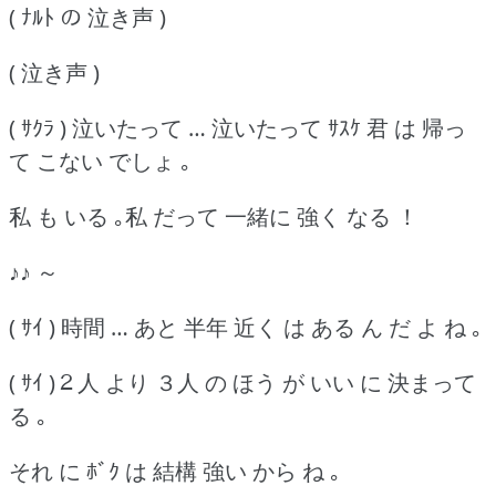
( ﾅﾙﾄ の 泣き声 )
( 泣き声 )
( ｻｸﾗ ) 泣いたって … 泣いたって ｻｽｹ 君 は 帰っ
て こない でしょ ｡
私 も いる ｡私 だって 一緒に 強く なる ！
♪♪ ～
( ｻｲ ) 時間 … あと 半年 近く は ある ん だ よ ね ｡
( ｻｲ )２人 より ３人 の ほう が いい に 決まって
る ｡
それ に ﾎﾞｸ は 結構 強い から ね ｡