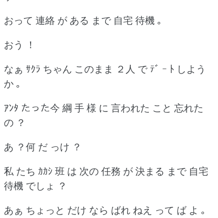
おって 連絡 が ある まで 自宅 待機 ｡
おう ！
なぁ ｻｸﾗ ちゃん このまま ２人 で ﾃﾞ ｰ ﾄ しよう
か ｡
ｱﾝﾀ たった今 綱 手 様 に 言われた こと 忘れた
の ？
あ ？何 だ っけ ？
私 たち ｶｶｼ 班 は 次の 任務 が 決まる まで 自宅
待機 でしょ ？
あぁ ちょっと だけ なら ばれ ねえ って ば よ ｡