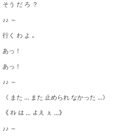
そう だ ろ ？
♪♪ ～
行く わ よ ｡
あっ！
あっ！
♪♪ ～
《 また … また 止められ なかった …》
《 ｵﾚ は … よえ ぇ …》
♪♪ ～