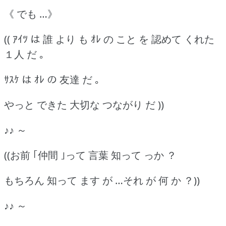
《 でも …》
(( ｱｲﾂ は 誰 より も ｵﾚ の こと を 認めて くれた
１人 だ ｡
ｻｽｹ は ｵﾚ の 友達 だ ｡
やっと できた 大切な つながり だ ))
♪♪ ～
((お前 ｢仲間 ｣って 言葉 知って っか ？
もちろん 知って ます が …それ が 何 か ？))
♪♪ ～