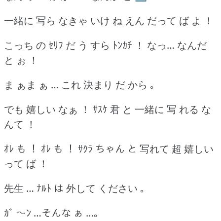
一緒に 写ら なきゃ いけ ね えん だって ば よ ！
こっち の ｾﾘﾌ だ う すら ﾄﾝｶﾁ ！ なっ… なんだ
と ぉ ！
ま ぁま ぁ … これ 決まり だ から ｡
でも 嬉しい なぁ ！ ｻｽｹ 君 と 一緒に 写 れる な
んて ！
ｵﾚ も ！ ｵﾚ も ！ ｻｸﾗ ちゃん と 写れて 超 嬉しい
って ば ！
先生 … ﾅﾙﾄ は 外して ください ｡
ｶﾞ ～ﾝ …そんな ぁ …｡