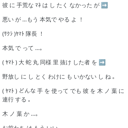
彼 に 手荒な ﾏﾈ は し たく なかった が ➡
悪い が …もう 本気で やる よ ！
(ｻｸﾗ )ﾔﾏﾄ 隊長 ！
本気 で って …｡
( ﾔﾏﾄ ) 大 蛇 丸 同様 里 抜け した者 を ➡
野放し に し とく わけに も いかない し ね ｡
( ﾔﾏﾄ ) どんな 手 を 使って でも 彼 を 木 ノ 葉 に
連行 する ｡
木 ノ 葉 か …｡
お前たち は もう いい …｡