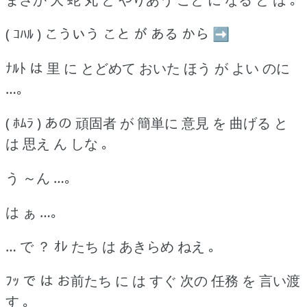
( ｺﾊﾙ ) こういう こと が ある から ➡
ﾅﾙﾄ は 里 に とどめて おいた ほう が よい のに
…｡
( ﾎﾑﾗ ) あの 頑固者 が 簡単に 意見 を 曲げる と
は 思え ん しな ｡
う ～ん …｡
は ぁ …｡
… で ？ ｵﾚ たち は あきらめ ねえ ｡
ﾌｯ で は お前たち に は すぐ 次の 任務 を 言い渡
す ｡