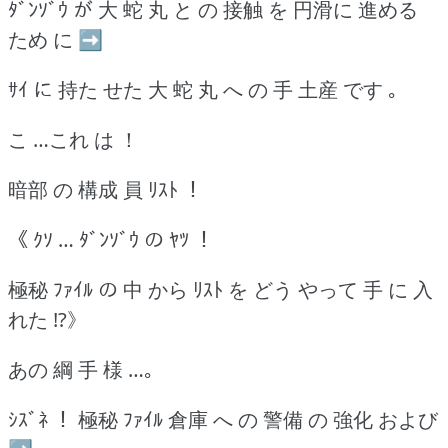
ﾀﾞﾝｿﾞｳ が 大 蛇 丸 と の 接触 を 円滑に 進める
ため に ➡
ｻｲ に 持た せた 大 蛇 丸 へ の 手 土産 です ｡
こ …これ は ！
暗部 の 構成 員 ﾘｽﾄ ！
《 ｸｿ … ﾀﾞﾝｿﾞｳ の ﾔﾂ ！
極秘 ﾌｧｲﾙ の 中 から ﾘｽﾄ を どう やって 手 に 入
れた !?》
あの 綱 手 様 …｡
ｼｽﾞﾈ ！ 極秘 ﾌｧｲﾙ 倉庫 へ の 警備 の 強化 および