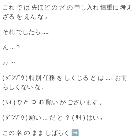
これ で は 先ほど の ｻｲ の 申し入れ 慎重に 考え
ざる を えん な ｡
それ でしたら …｡
ん …？
♪♪ ～
( ﾀﾞﾝｿﾞｳ ) 特別 任務 を しくじる と は …｡ お前
らしくない な ｡
( ｻｲ ) ひと つ お 願い が ございます ｡
( ﾀﾞﾝｿﾞｳ ) 願い … だ と ？ ( ｻｲ ) はい ｡
この 名 の まま しばらく ➡