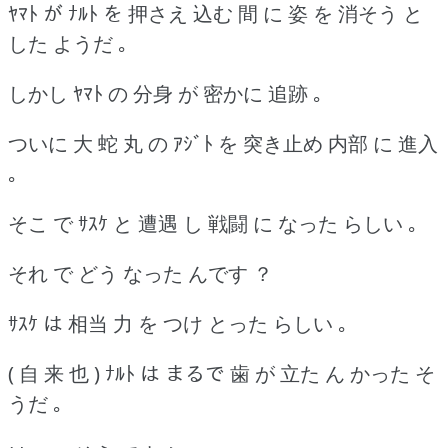
ﾔﾏﾄ が ﾅﾙﾄ を 押さえ 込む 間 に 姿 を 消そう と
した ようだ ｡
しかし ﾔﾏﾄ の 分身 が 密かに 追跡 ｡
ついに 大 蛇 丸 の ｱｼﾞﾄ を 突き止め 内部 に 進入
｡
そこ で ｻｽｹ と 遭遇 し 戦闘 に なった らしい ｡
それ で どう なった んです ？
ｻｽｹ は 相当 力 を つけ とった らしい ｡
( 自 来 也 ) ﾅﾙﾄ は まるで 歯 が 立た ん かった そ
うだ ｡