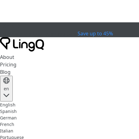
EXPIRED
Celebrate the Cup
Extended Sale
Save up to 45%
About
Pricing
Blog
en
English
Spanish
German
French
Italian
Portuguese