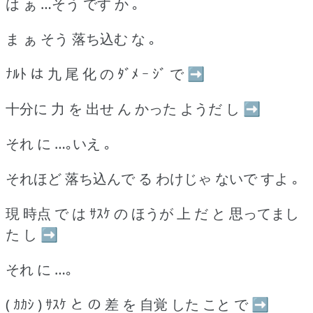
は ぁ …そう です か ｡
ま ぁ そう 落ち込む な ｡
ﾅﾙﾄ は 九 尾 化 の ﾀﾞﾒ ｰ ｼﾞ で ➡
十分に 力 を 出せ ん かった ようだ し ➡
それ に …｡いえ ｡
それほど 落ち込んで る わけじゃ ないで すよ ｡
現 時点 で は ｻｽｹ の ほうが 上 だ と 思ってまし
た し ➡
それ に …｡
( ｶｶｼ ) ｻｽｹ と の 差 を 自覚 した こと で ➡