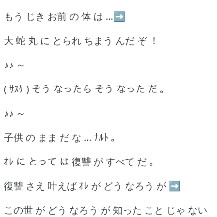
もう じき お前 の 体 は …➡
大 蛇 丸 に とられ ちまう んだ ぞ ！
♪♪ ～
( ｻｽｹ ) そう なったら そう なった だ ｡
♪♪ ～
子供 の まま だ な … ﾅﾙﾄ ｡
ｵﾚ に とって は 復讐 が すべて だ ｡
復讐 さえ 叶えば ｵﾚ が どう なろう が ➡
この世 が どう なろう が 知った こと じゃ ない