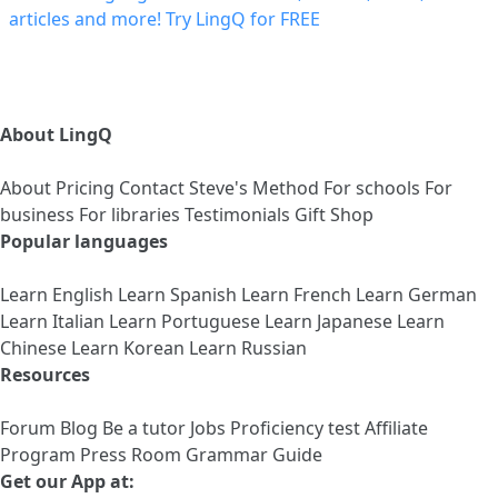
About LingQ
About
Pricing
Contact
Steve's Method
For schools
For
business
For libraries
Testimonials
Gift Shop
Popular languages
Learn English
Learn Spanish
Learn French
Learn German
Learn Italian
Learn Portuguese
Learn Japanese
Learn
Chinese
Learn Korean
Learn Russian
Resources
Forum
Blog
Be a tutor
Jobs
Proficiency test
Affiliate
Program
Press Room
Grammar Guide
Get our App at: