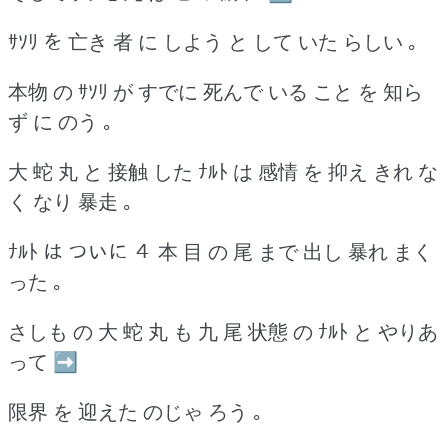
ｻｿﾘ を 亡き 者 に しよう と して いた らしい ｡
本物 の ｻｿﾘ が すでに 死んで いる こと を 知ら
ず に のう ｡
大 蛇 丸 と 接触 した ﾅﾙﾄ は 感情 を 抑え きれ な
く なり 暴走 ｡
ﾅﾙﾄ は ついに ４ 本 目 の 尾 まで 出し 暴れ まく
った ｡
さしも の 大 蛇 丸 も 九 尾 状態 の ﾅﾙﾄ と やりあ
って ➡
限界 を 迎えた のじゃ ろう ｡