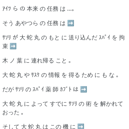
ｱｲﾂ ら の 本来 の 任務 は …｡
そう あやつら の 任務 は ➡
ｻｿﾘ が 大 蛇 丸 の もと に 送り込んだ ｽﾊﾟｲ を 拘
束 ➡
木 ノ 葉 に 連れ帰る こと ｡
大 蛇 丸 や ｻｽｹ の 情報 を 得る ため に も な ｡
だが ｻｿﾘ の ｽﾊﾟｲ 薬 師 ｶﾌﾞﾄ は ➡
大 蛇 丸 に よって すでに ｻｿﾘ の 術 を 解かれて
おった ｡
そして 大 蛇 丸 は この 機 に ➡