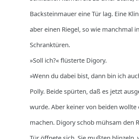
Backsteinmauer eine Tür lag.
Eine Kli
aber einen Riegel, so wie manchmal i
Schranktüren.
»Soll ich?« flüsterte Digory.
»Wenn du dabei bist, dann bin ich auch
Polly.
Beide spürten, daß es jetzt aus
wurde.
Aber keiner von beiden wollte
machen.
Digory schob mühsam den Ri
Tür öffnete sich.
Sie mußten blinzeln, w