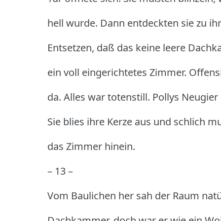
hell wurde.
Dann entdeckten sie zu i
Entsetzen, daß das keine leere Dach
ein voll eingerichtetes Zimmer.
Offensi
da.
Alles war totenstill.
Pollys Neugier 
Sie blies ihre Kerze aus und schlich 
das Zimmer hinein.
– 13 –
Vom Baulichen her sah der Raum natür
Dachkammer, doch war er wie ein Wo