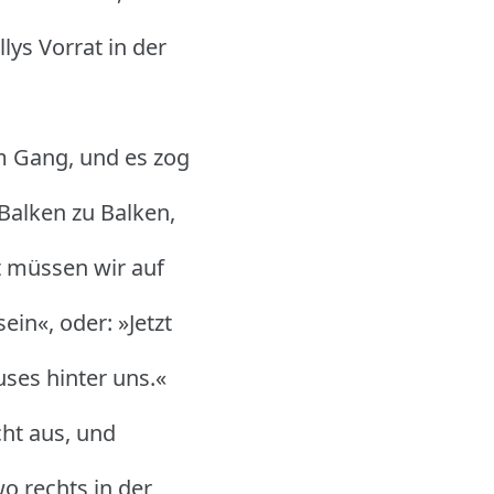
lys Vorrat in der
m Gang, und es zog
Balken zu Balken,
zt müssen wir auf
in«, oder: »Jetzt
ses hinter uns.«
cht aus, und
wo rechts in der