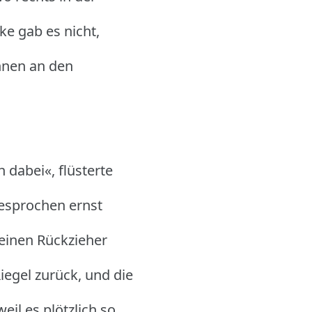
nke gab es nicht,
nnen an den
 dabei«, flüsterte
gesprochen ernst
 einen Rückzieher
egel zurück, und die
eil es plötzlich so