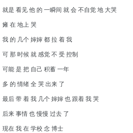
就是 看见 他 的 一瞬间 就 会 不自觉 地 大哭
瘫 在 地上 哭
我 的 几个 婶婶 都 拉 着 我
可 那 时候 就 感觉 不 受 控制
可能 是 把 自己 积蓄 一年
多 的 情绪 全 哭 出来 了
最后 带 着 我 几个 婶婶 也 跟着 我 哭
后来 事情 也 慢慢 过去 了
现在 我 在 学校 念 博士