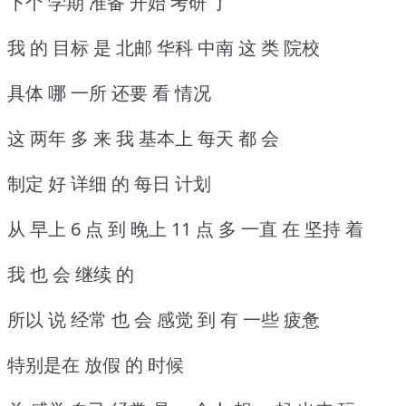
下个 学期 准备 开始 考研 了
我 的 目标 是 北邮 华科 中南 这 类 院校
具体 哪 一所 还要 看 情况
这 两年 多 来 我 基本上 每天 都 会
制定 好 详细 的 每日 计划
从 早上 6 点 到 晚上 11 点 多 一直 在 坚持 着
我 也 会 继续 的
所以 说 经常 也 会 感觉 到 有 一些 疲惫
特别是在 放假 的 时候