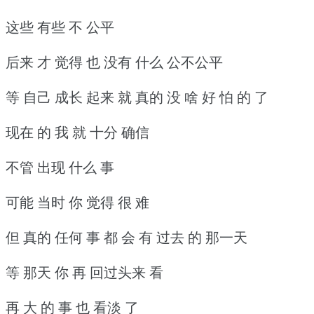
这些 有些 不 公平
后来 才 觉得 也 没有 什么 公不公平
等 自己 成长 起来 就 真的 没 啥 好 怕 的 了
现在 的 我 就 十分 确信
不管 出现 什么 事
可能 当时 你 觉得 很 难
但 真的 任何 事 都 会 有 过去 的 那一天
等 那天 你 再 回过头来 看
再 大 的 事 也 看淡 了