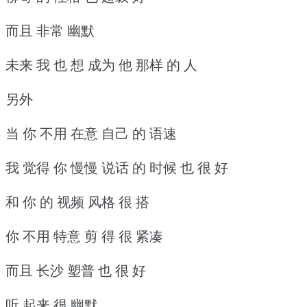
而且 非常 幽默
未来 我 也 想 成为 他 那样 的 人
另外
当 你 不用 在意 自己 的 语速
我 觉得 你 慢慢 说话 的 时候 也 很 好
和 你 的 视频 风格 很 搭
你 不用 特意 剪 得 很 紧凑
而且 长沙 塑普 也 很 好
听 起来 很 幽默