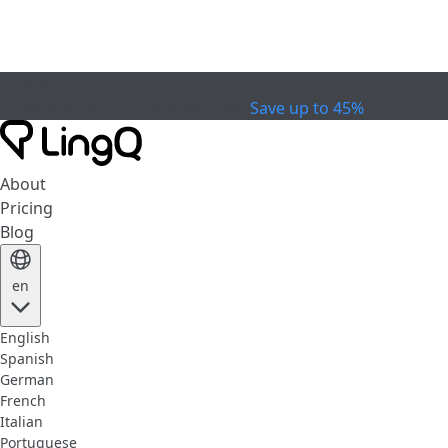
EXPIRED
Celebrate the Cup
Extended Sale
Save up to 45%
About
Pricing
Blog
en
English
Spanish
German
French
Italian
Portuguese