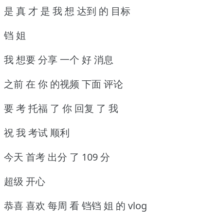
是 真 才 是 我 想 达到 的 目标
铛 姐
我 想要 分享 一个 好 消息
之前 在 你 的视频 下面 评论
要 考 托福 了 你 回复 了 我
祝 我 考试 顺利
今天 首考 出分 了 109 分
超级 开心
恭喜 喜欢 每周 看 铛铛 姐 的 vlog