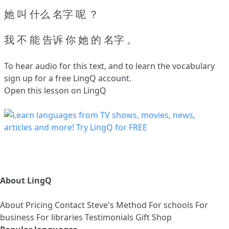
她 叫 什么 名字 呢 ？
我 不 能 告诉 你 她 的 名字 。
To hear audio for this text, and to learn the vocabulary
sign up
for a free LingQ account.
Open this lesson on LingQ
About LingQ
About
Pricing
Contact
Steve's Method
For schools
For
business
For libraries
Testimonials
Gift Shop