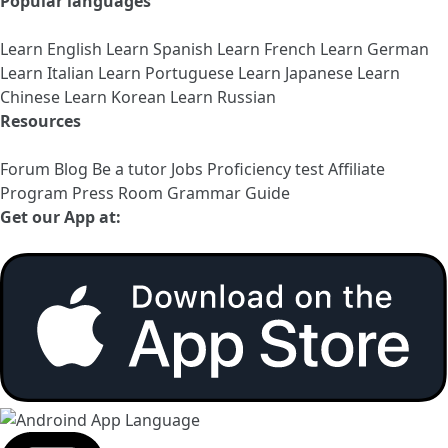
Popular languages
Learn English
Learn Spanish
Learn French
Learn German
Learn Italian
Learn Portuguese
Learn Japanese
Learn
Chinese
Learn Korean
Learn Russian
Resources
Forum
Blog
Be a tutor
Jobs
Proficiency test
Affiliate
Program
Press Room
Grammar Guide
Get our App at: