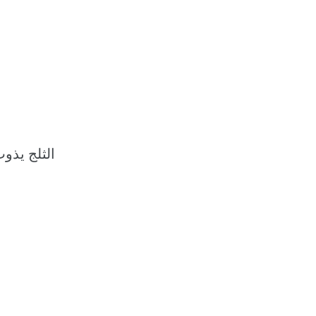
الثلج يذو