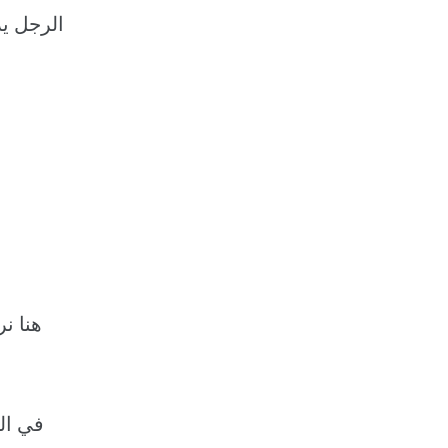
الرجل ي
هنا ن
في ال