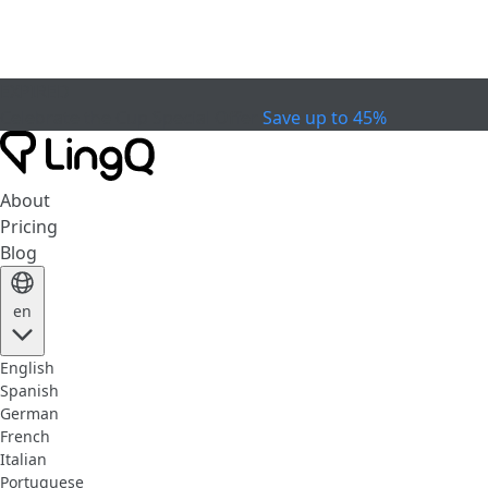
EXPIRED
Celebrate the Cup
Special Offer
Save up to 45%
About
Pricing
Blog
en
English
Spanish
German
French
Italian
Portuguese