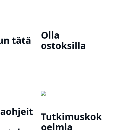
Olla
un tätä
ostoksilla
aohjeit
Tutkimuskok
oelmia