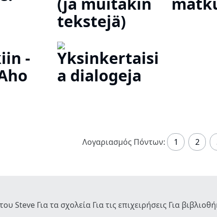
(ja muitakin
matku
tekstejä)
iin -
Yksinkertaisi
 Aho
a dialogeja
Λογαριασμός Πόντων:
1
2
του Steve
Για τα σχολεία
Για τις επιχειρήσεις
Για βιβλιοθ