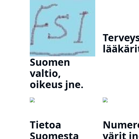
Terveys
lääkäri
Suomen
valtio,
oikeus jne.
Tietoa
Numero
Suomesta
värit jn