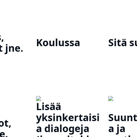
,
Koulussa
Sitä s
t jne.
Lisää
yksinkertaisi
Suunt
t,
a dialogeja
a ja
e.