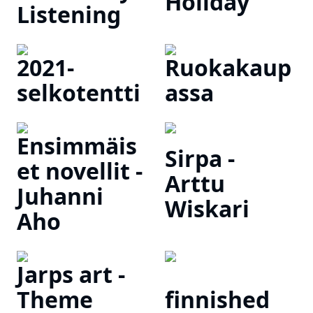
Holiday
Listening
2021-
Ruokakaup
selkotentti
assa
Ensimmäis
Sirpa -
et novellit -
Arttu
Juhanni
Wiskari
Aho
Jarps art -
Theme
finnished