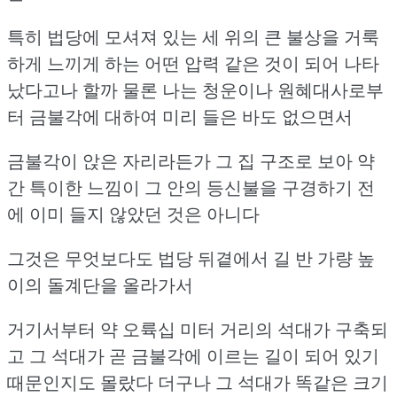
특히 법당에 모셔져 있는 세 위의 큰 불상을
거룩
하게 느끼게 하는 어떤 압력 같은 것이 되어 나타
났다고나 할까
물론 나는 청운이나 원혜대사로부
터 금불각에 대하여 미리 들은 바도 없으면서
금불각이 앉은 자리라든가 그 집 구조로 보아 약
간 특이한 느낌이
그 안의 등신불을 구경하기 전
에 이미 들지 않았던 것은 아니다
그것은 무엇보다도 법당 뒤곁에서 길 반 가량 높
이의 돌계단을 올라가서
거기서부터 약 오륙십 미터 거리의 석대가 구축되
고
그 석대가 곧 금불각에 이르는 길이 되어 있기
때문인지도 몰랐다
더구나 그 석대가 똑같은 크기