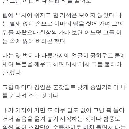
만 그는 이십 리나 삼십 리를 걸어도
힘에 부치어 쉬자고 할 기색은 보이지 않았다
나
는 쉴새 없이 손으로 이마의 땀을 씻어 가며 그의
뒤를 따랐으나
한참씩 가다 보면 어느덧 그를 어
둠 속에 잃어 버리곤 했다
나는 몇 번이나 나뭇가지에 얼굴이 긁히우고
돌에
채여 무릎을 깨우고 하며 대사 대사 그를 불러야
만 했다
그럴 때마다 경암은 혼잣말로 낮게 중얼거리며 나
를 기다려 주는 것이나
내가 가까이 가면 또 아무 말도 없이 그냥 휙 돌아
서서
걸음을 옮겨 놓기 시작하는 것이다
밤중도
훨씬 넘어 조각달이 수풀사이로 비쳐 들면서 나는