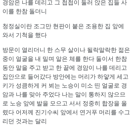
경암은 나를 데리고 그 첩첩이 둘러 앉은 집들 사
이를 한참 돌더니
청정실이란 조그만 현판이 붙은 조용한 집 앞에
와서 기척을 했다
방문이 열리더니 한 스무 살이나 될락말락한 젊은
중이 얼굴을 내 밀며 알은 체를 한다
둘이서 한참
동안 말을 주고 받고 한 끝에 경암이 나를 데리고
집안으로 들어갔다
방안에는 머리가 하얗게 세고
키가 성큼하게 커 뵈는 노승이
미소 띤 얼굴로 경
암과 나를 맞아 주었다
나는 말이 통하지 않으므
로 노승 앞에 발을 모으고 서서 정중히 합장을 올
렸다
어저께 진기수씨 앞에서 연거푸 머리를 수그
리던 것과는 달리