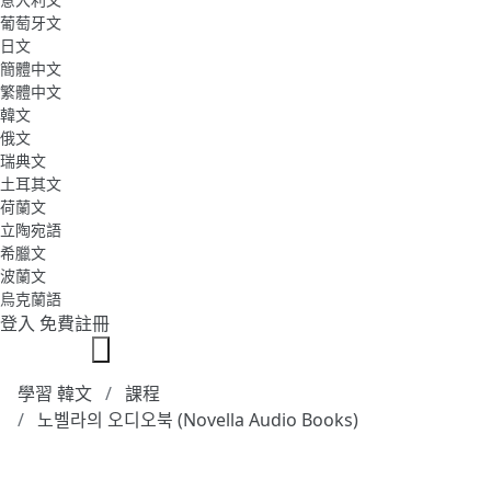
葡萄牙文
日文
簡體中文
繁體中文
韓文
俄文
瑞典文
土耳其文
荷蘭文
立陶宛語
希臘文
波蘭文
烏克蘭語
登入
免費註冊
學習 韓文
課程
노벨라의 오디오북 (Novella Audio Books)