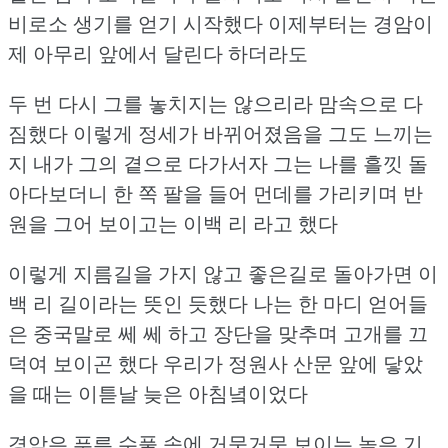
비로소 생기를 얻기 시작했다
이제부터는 경암이
제 아무리 앞에서 달린다 하더라도
두 번 다시 그를 놓치지는 않으리라 맘속으로 다
짐했다
이렇게 정세가 바뀌어졌음을 그도 느끼는
지
내가 그의 곁으로 다가서자 그는 나를 흘낏 돌
아다보더니
한 쪽 팔을 들어 먼데를 가리키며 반
원을 그어 보이고는 이백 리 라고 했다
이렇게 지름길을 가지 않고 좋은길로 돌아가면 이
백 리 길이라는 뜻인 듯했다
나는 한 마디 얻어들
은 중국말로 쎄 쎄 하고 장단을 맞추며 고개를 끄
덕여 보이곤 했다
우리가 정원사 산문 앞에 닿았
을 때는 이튿날 늦은 아침녘이었다
경암은 푸른 수풀 속에 거뭇거뭇 보이는 높은 기