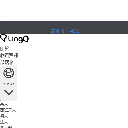
已過期
慶祝盃賽
Extended Sale
最多省下 45%
關於
收費資訊
部落格
zh-tw
英文
西班牙文
德文
法文
意大利文