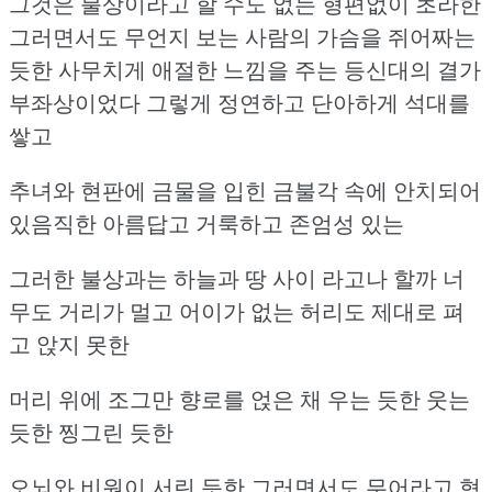
그것은 불상이라고 할 수도 없는 형편없이 초라한
그러면서도 무언지 보는 사람의 가슴을 쥐어짜는
듯한
사무치게 애절한 느낌을 주는 등신대의 결가
부좌상이었다
그렇게 정연하고 단아하게 석대를
쌓고
추녀와 현판에 금물을 입힌 금불각 속에 안치되어
있음직한
아름답고 거룩하고 존엄성 있는
그러한 불상과는 하늘과 땅 사이 라고나 할까
너
무도 거리가 멀고 어이가 없는 허리도 제대로 펴
고 앉지 못한
머리 위에 조그만 향로를 얹은 채 우는 듯한 웃는
듯한 찡그린 듯한
오뇌와 비원이 서린 듯한 그러면서도 무어라고 형