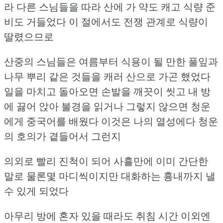
라 다른 스님들을 따라 산에 가 약도 캐고 식량 준
비도 거들었다
이 절에서도 전쟁 관계로 식량이
딸렸으므로
산중의 스님들은 여름부터 식용이 될 만한 풀잎과
나무 뿌리 같은 것들을 캐러 산으로 가곤 했었다
일을 마치고 돌아오면 손발을 깨끗이 씻고
내 방
에 끓어 앉아 불경을 읽거나 그렇지 않으면 청운
에게 중국어를 배웠다
이것은 나의 열성에다 청운
의 호의가 곁들어서 그런지
의외로 빨리 진척이 되어 사흘만에 이미 간단한
말로
물론몇 마디씩이지만 대화하는 흉내까지 낼
수 있게 되었다
아무리 방에 혼자 있을 때라도 취침 시간 이외엔