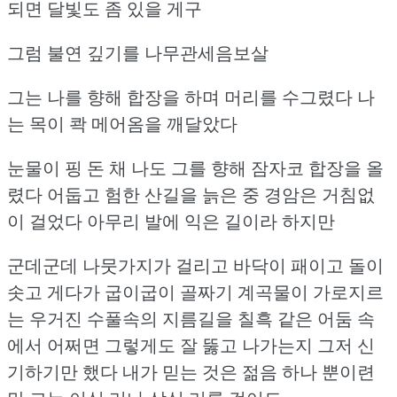
되면 달빛도 좀 있을 게구
그럼 불연 깊기를 나무관세음보살
그는 나를 향해 합장을 하며 머리를 수그렸다
나
는 목이 콱 메어옴을 깨달았다
눈물이 핑 돈 채 나도 그를 향해 잠자코 합장을 올
렸다
어둡고 험한 산길을 늙은 중 경암은 거침없
이 걸었다
아무리 발에 익은 길이라 하지만
군데군데 나뭇가지가 걸리고 바닥이 패이고 돌이
솟고
게다가 굽이굽이 골짜기 계곡물이 가로지르
는 우거진 수풀속의 지름길을
칠흑 같은 어둠 속
에서 어쩌면 그렇게도 잘 뚫고 나가는지 그저 신
기하기만 했다
내가 믿는 것은 젊음 하나 뿐이련