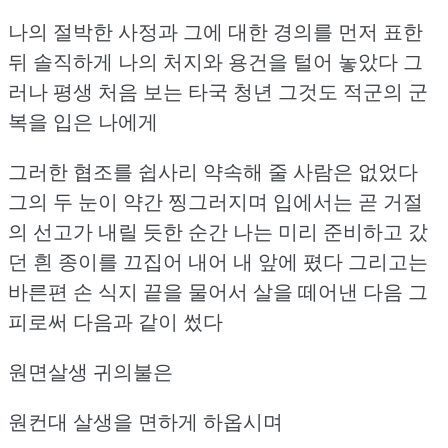
나의 절박한 사정과 그에 대한 경의를 먼저 표한
뒤
솔직하게 나의 처지와 용건을 털어 놓았다
그
러나 평생 처음 보는 타국 청년 그것도 적군의 군
복을 입은 나에게
그러한 협조를 쉽사리 약속해 줄 사람은 없었다
그의 두 눈이 약간 찡그러지며 입에서는 곧 거절
의 선고가 내릴 듯한 순간
나는 미리 준비하고 갔
던 흰 종이를 끄집어 내어 내 앞에 폈다
그리고는
바른편 손 식지 끝을 물어서 살을 떼어낸 다음
그
피로써 다음과 같이 썼다
원면살생 귀의불은
원컨대 살생을 면하게 하옵시며