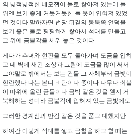
의 넓적넓적한 네모잽이 돌로 쌓아져 있는데
돌
위엔 보기 좋게 거뭇거뭇한 돌 옷이 입혀져 있었
던 것이다
말하자면 법당 뒤곁의 동북쪽 언덕을
보기 좋은 돌로 평평하게 쌓아서 석대를 만들고
그 위에 금불각을 세워 놓은 것이다
게다가 추녀와 현판을 모두 돌아가며 도금을 입히
고
네 벽에 새긴 조상과 그림에 도금을 많이 써서
그야말로 밖에서는 보는 건물 그 자체부터 금빛이
현란했다
나는 본디 비단이나 종이나 나무나 쇠붙
이 따위에 올린 금물이나 금박 같은 것을 웬지 거
북해하는 성미라
금불각에 입혀져 있는 금빛에도
그러한 경계심과 반감 같은 것을 품고 대했지만
하여간 이렇게 석대를 쌓고 금칠을 하고 할 때는