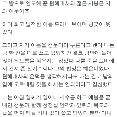
그 방으로 인도해 준 원혜대사의 젊은 시봉은
저
와 이웃이죠
하며 희고 넓적한 이를 드러내 보이며 빙긋이 웃
었다
그리고 자기 이름을 청운이라 부른다고 했다
나는
방 한 칸을 따로 쓰고 있었지만 결코 방안에 들어
앉아 게으름을 피우지는 않았다
나를 죽을 고비에
서 건져 준 진기수씨나 그의 법명은 혜운이었다
원혜대사의 은덕을 생각해서라도 나는 결코 남의
입에 오르내릴 짓을 해서는 안되리라고 결심했다
나는 아침 일찌기 일어나 세수를 하고 예불을 끝
내면 청운과 함께
청정실 안팎과 앞뒤의 복도와
뜰을 먼지 티끌 하나 없이 쓸고 닦았다
뿐만 아니