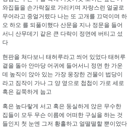
와집들을 손가락질로 가리키며
자랑스런 얼굴로
무어라고 중얼거렸다
나는 또 고개를 끄덕이며 하
오 하오 를 되풀이했다
산문을 지나 정문을 들어
서니 산무데기 같은 큰 다락이 정면에 버티고 섰
다
현판을 쳐다보니 태허루라고 씌어 있었다
태허루
곁을 돌아 안마당 어귀에 들어서니
정면 한 가운
데 높직이 앉아 있는 가장 웅장한 건물이 법당이
라고 짐작이 가나
그 양 옆으로 첩첩이 가로 세로
혹은 길쭉하게 눕고
혹은 높다랗게 서고 혹은 둥실하게 앉은 무수한
집들이 모두
무슨 이름에 어떠한 구실을 하는 것
들인지
첫 눈엔 그저 황홀하고 얼떨떨할 뿐이었다