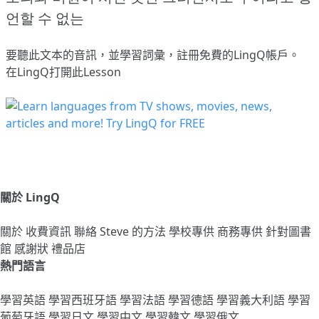
언할 수 없는
要聽此文本的音訊，並學習詞彙，
註冊
免費的LingQ帳戶。
在LingQ打開此Lesson
關於 LingQ
關於
收費資訊
聯絡
Steve 的方法
學校專供
商務專供
針對圖書
館
感謝狀
禮品店
熱門語言
學習英語
學習西班牙語
學習法語
學習德語
學習義大利語
學習
葡萄牙語
學習日文
學習中文
學習韓文
學習俄文