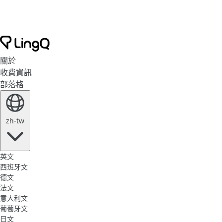
關於
收費資訊
部落格
zh-tw
英文
西班牙文
德文
法文
意大利文
葡萄牙文
日文