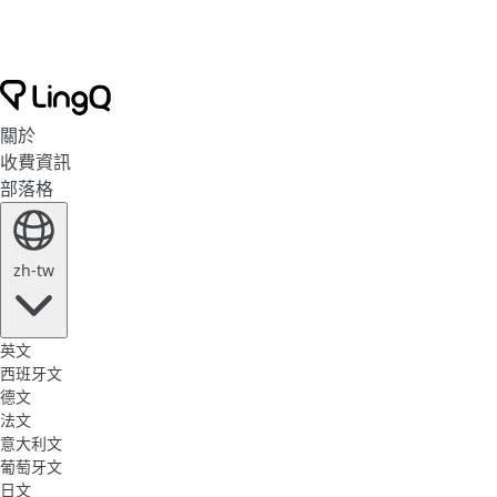
關於
收費資訊
部落格
zh-tw
英文
西班牙文
德文
法文
意大利文
葡萄牙文
日文