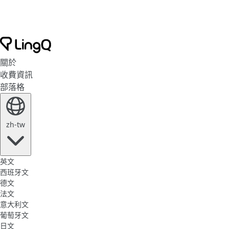
關於
收費資訊
部落格
zh-tw
英文
西班牙文
德文
法文
意大利文
葡萄牙文
日文