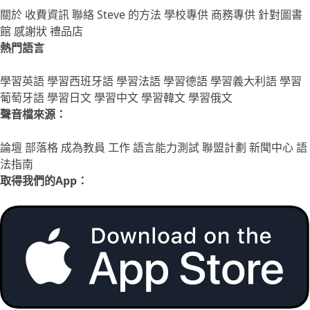
關於
收費資訊
聯絡
Steve 的方法
學校專供
商務專供
針對圖書
館
感謝狀
禮品店
熱門語言
學習英語
學習西班牙語
學習法語
學習德語
學習義大利語
學習
葡萄牙語
學習日文
學習中文
學習韓文
學習俄文
聲音檔來源：
論壇
部落格
成為教員
工作
語言能力測試
聯盟計劃
新聞中心
語
法指南
取得我們的App：