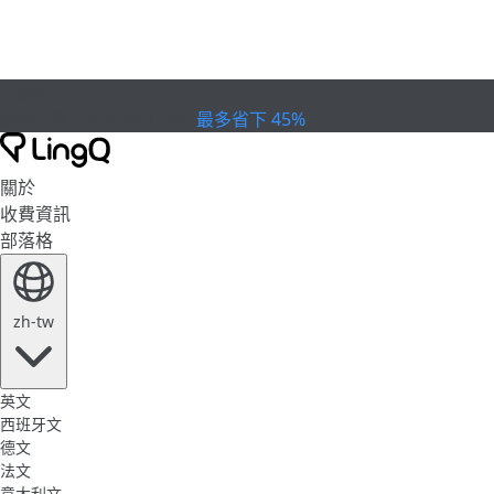
已過期
慶祝盃賽
Extended Sale
最多省下 45%
關於
收費資訊
部落格
zh-tw
英文
西班牙文
德文
法文
意大利文