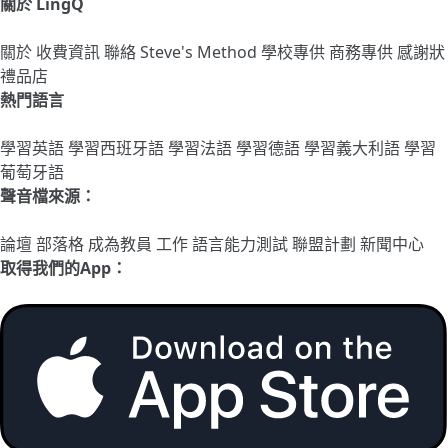
關於 LingQ
關於
收費資訊
聯絡
Steve's Method
學校專供
商務專供
感謝狀
禮品店
熱門語言
學習英語
學習西班牙語
學習法語
學習德語
學習義大利語
學習
葡萄牙語
聲音檔來源：
論壇
部落格
成為教員
工作
語言能力測試
聯盟計劃
新聞中心
取得我們的App：