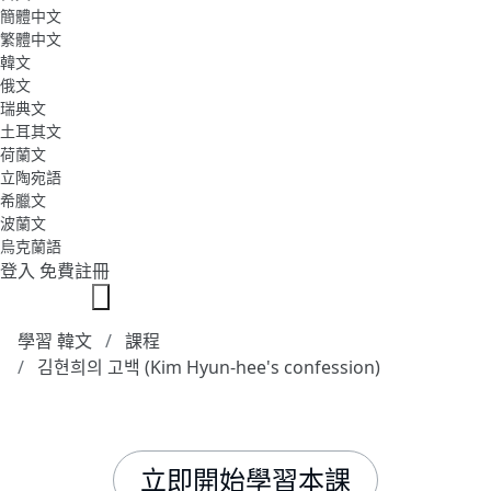
簡體中文
繁體中文
韓文
俄文
瑞典文
土耳其文
荷蘭文
立陶宛語
希臘文
波蘭文
烏克蘭語
登入
免費註冊
學習 韓文
課程
김현희의 고백 (Kim Hyun-hee's confession)
立即開始學習本課