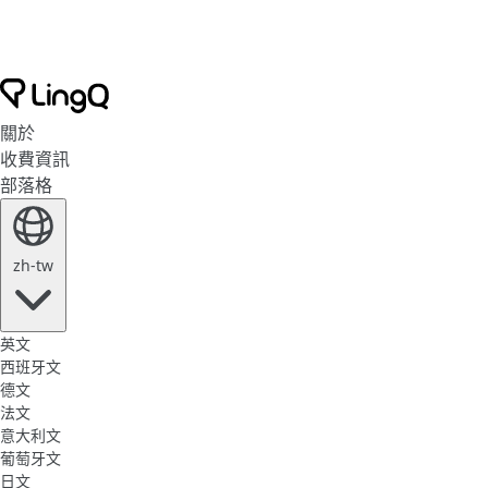
關於
收費資訊
部落格
zh-tw
英文
西班牙文
德文
法文
意大利文
葡萄牙文
日文