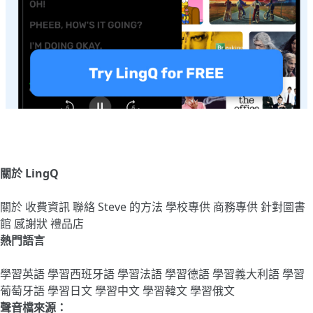
關於 LingQ
關於
收費資訊
聯絡
Steve 的方法
學校專供
商務專供
針對圖書
館
感謝狀
禮品店
熱門語言
學習英語
學習西班牙語
學習法語
學習德語
學習義大利語
學習
葡萄牙語
學習日文
學習中文
學習韓文
學習俄文
聲音檔來源：