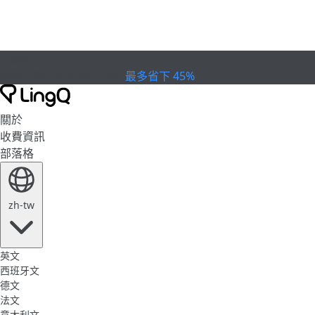
已過期
慶祝盃賽
Extended Sale
最多省下 45%
關於
收費資訊
部落格
zh-tw
英文
西班牙文
德文
法文
意大利文