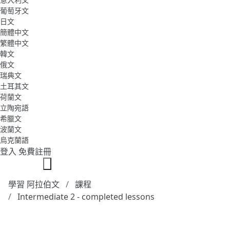
葡萄牙文
日文
簡體中文
繁體中文
韓文
俄文
瑞典文
土耳其文
荷蘭文
立陶宛語
希臘文
波蘭文
烏克蘭語
登入
免費註冊
學習 阿拉伯文
課程
Intermediate 2 - completed lessons