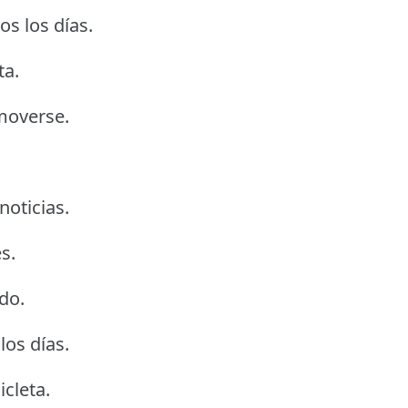
os los días.
ta.
moverse.
noticias.
s.
do.
los días.
cleta.