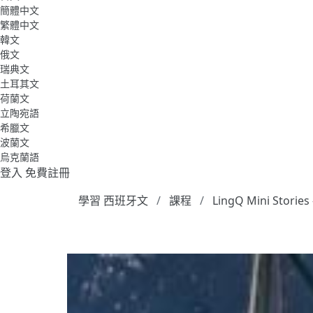
簡體中文
繁體中文
韓文
俄文
瑞典文
土耳其文
荷蘭文
立陶宛語
希臘文
波蘭文
烏克蘭語
登入
免費註冊
學習 西班牙文
課程
LingQ Mini Stories