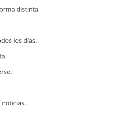
orma distinta.
dos los días.
ta.
rse.
 noticias.