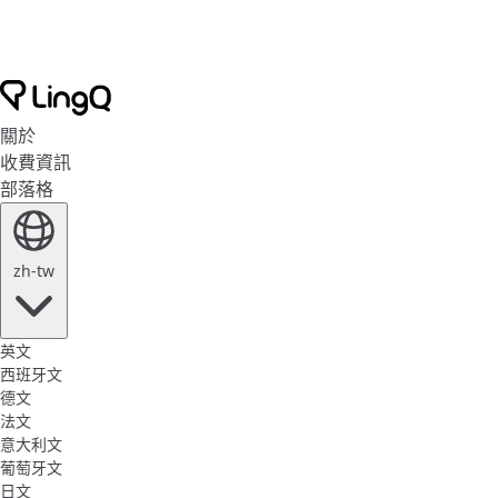
關於
收費資訊
部落格
zh-tw
英文
西班牙文
德文
法文
意大利文
葡萄牙文
日文