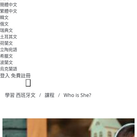
簡體中文
繁體中文
韓文
俄文
瑞典文
土耳其文
荷蘭文
立陶宛語
希臘文
波蘭文
烏克蘭語
登入
免費註冊
學習 西班牙文
課程
Who is She?