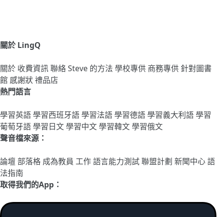
關於 LingQ
關於
收費資訊
聯絡
Steve 的方法
學校專供
商務專供
針對圖書
館
感謝狀
禮品店
熱門語言
學習英語
學習西班牙語
學習法語
學習德語
學習義大利語
學習
葡萄牙語
學習日文
學習中文
學習韓文
學習俄文
聲音檔來源：
論壇
部落格
成為教員
工作
語言能力測試
聯盟計劃
新聞中心
語
法指南
取得我們的App：