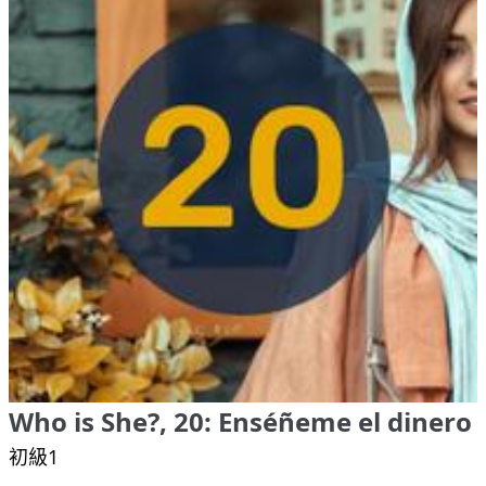
Who is She?, 20: Enséñeme el dinero
初級1