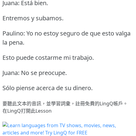
Juana: Está bien.
Entremos y subamos.
Paulino: Yo no estoy seguro de que esto valga
la pena.
Esto puede costarme mi trabajo.
Juana: No se preocupe.
Sólo piense acerca de su dinero.
要聽此文本的音訊，並學習詞彙，
註冊
免費的LingQ帳戶。
在LingQ打開此Lesson