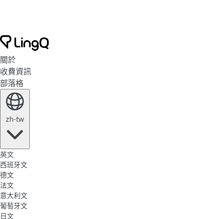
關於
收費資訊
部落格
zh-tw
英文
西班牙文
德文
法文
意大利文
葡萄牙文
日文