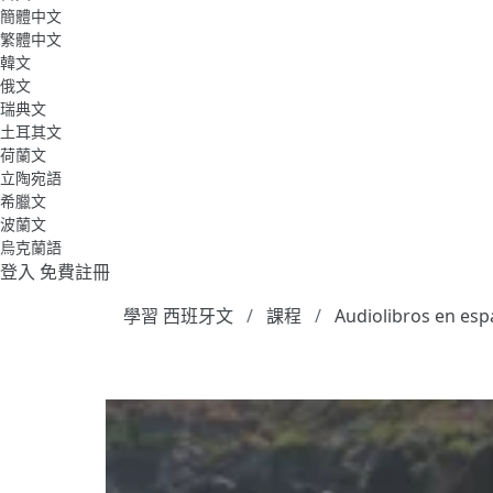
簡體中文
繁體中文
韓文
俄文
瑞典文
土耳其文
荷蘭文
立陶宛語
希臘文
波蘭文
烏克蘭語
登入
免費註冊
學習 西班牙文
課程
Audiolibros en esp