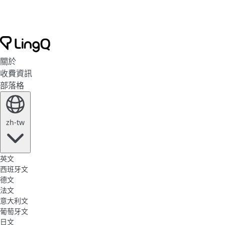
關於
收費資訊
部落格
zh-tw
英文
西班牙文
德文
法文
意大利文
葡萄牙文
日文