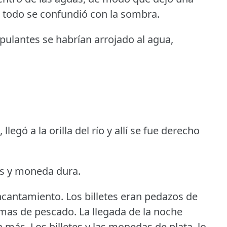
ue todo se confundió con la sombra.
ipulantes se habrían arrojado al agua,
legó a la orilla del río y allí se fue derecho
tes y moneda dura.
encantamiento.
Los billetes eran pedazos de
amas de pescado.
La llegada de la noche
a más.
Los billetes y las monedas de plata, lo