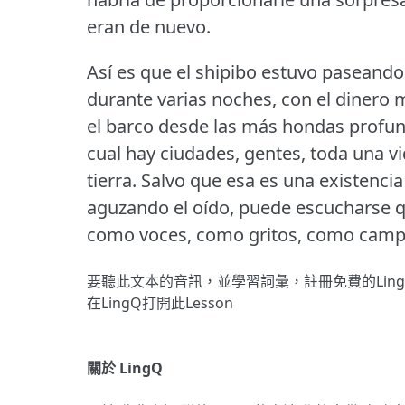
eran de nuevo.
Así es que el shipibo estuvo paseando
durante varias noches, con el dinero
el barco desde las más hondas profu
cual hay ciudades, gentes, toda una v
tierra.
Salvo que esa es una existenci
aguzando el oído, puede escucharse q
como voces, como gritos, como cam
要聽此文本的音訊，並學習詞彙，
註冊
免費的Lin
在LingQ打開此Lesson
關於 LingQ