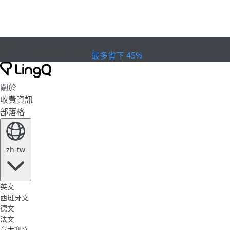
已過期
慶祝盃賽
Extended Sale
最多省下 45%
關於
收費資訊
部落格
zh-tw
英文
西班牙文
德文
法文
意大利文