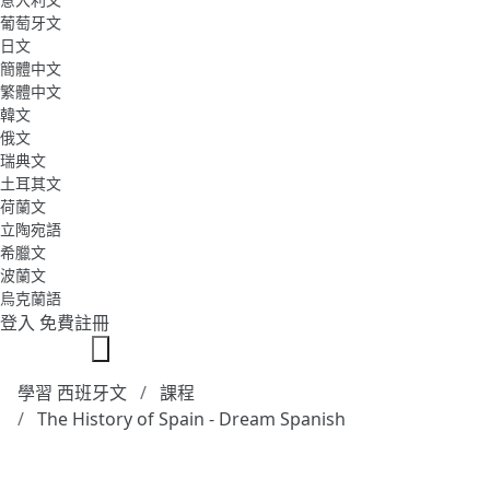
葡萄牙文
日文
簡體中文
繁體中文
韓文
俄文
瑞典文
土耳其文
荷蘭文
立陶宛語
希臘文
波蘭文
烏克蘭語
登入
免費註冊
學習 西班牙文
課程
The History of Spain - Dream Spanish