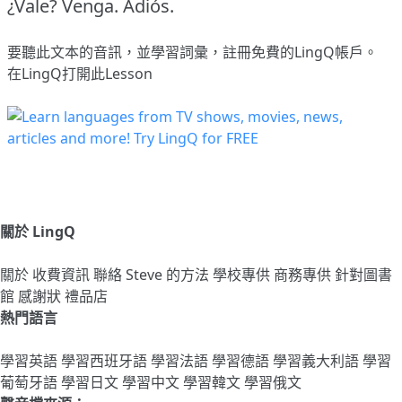
¿Vale? Venga. Adiós.
要聽此文本的音訊，並學習詞彙，
註冊
免費的LingQ帳戶。
在LingQ打開此Lesson
關於 LingQ
關於
收費資訊
聯絡
Steve 的方法
學校專供
商務專供
針對圖書
館
感謝狀
禮品店
熱門語言
學習英語
學習西班牙語
學習法語
學習德語
學習義大利語
學習
葡萄牙語
學習日文
學習中文
學習韓文
學習俄文