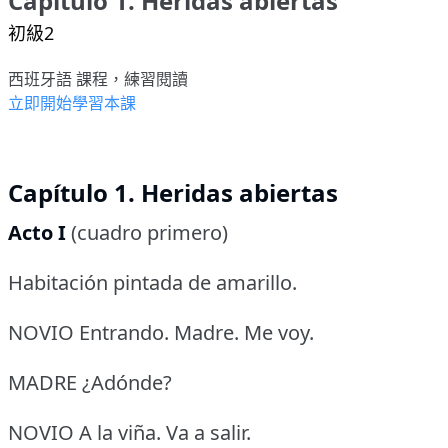
Capítulo 1. Heridas abiertas
初級2
西班牙語 課程，練習閱讀
立即開始學習本課
Capítulo 1. Heridas abiertas
Acto I
(cuadro primero)
Habitación pintada de amarillo.
NOVIO Entrando.
Madre.
Me voy.
MADRE ¿Adónde?
NOVIO A la viña.
Va a salir.