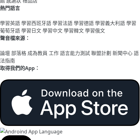
館
感謝狀
禮品店
熱門語言
學習英語
學習西班牙語
學習法語
學習德語
學習義大利語
學習
葡萄牙語
學習日文
學習中文
學習韓文
學習俄文
聲音檔來源：
論壇
部落格
成為教員
工作
語言能力測試
聯盟計劃
新聞中心
語
法指南
取得我們的App：