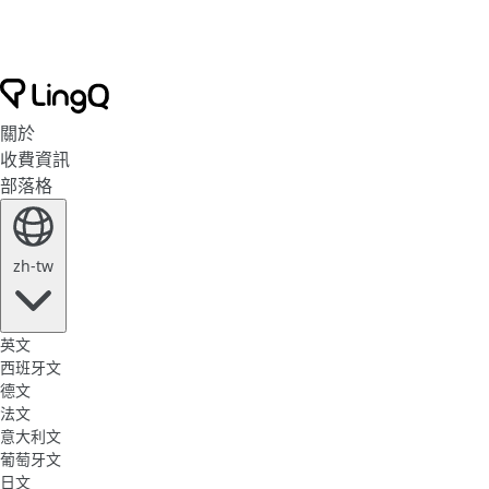
關於
收費資訊
部落格
zh-tw
英文
西班牙文
德文
法文
意大利文
葡萄牙文
日文