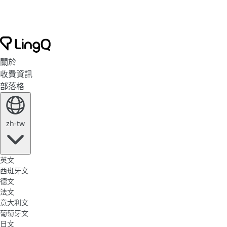
關於
收費資訊
部落格
zh-tw
英文
西班牙文
德文
法文
意大利文
葡萄牙文
日文