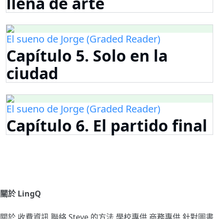
llena de arte
El sueno de Jorge (Graded Reader)
Capítulo 5. Solo en la
ciudad
El sueno de Jorge (Graded Reader)
Capítulo 6. El partido final
關於 LingQ
關於
收費資訊
聯絡
Steve 的方法
學校專供
商務專供
針對圖書