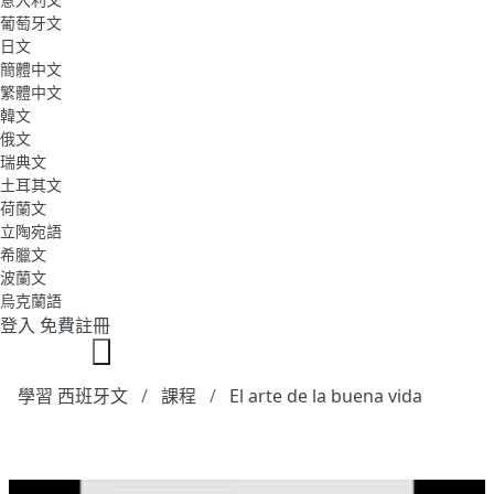
葡萄牙文
日文
簡體中文
繁體中文
韓文
俄文
瑞典文
土耳其文
荷蘭文
立陶宛語
希臘文
波蘭文
烏克蘭語
登入
免費註冊
學習 西班牙文
課程
El arte de la buena vida