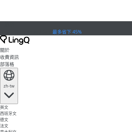
已過期
慶祝盃賽
Extended Sale
最多省下 45%
關於
收費資訊
部落格
zh-tw
英文
西班牙文
德文
法文
意大利文