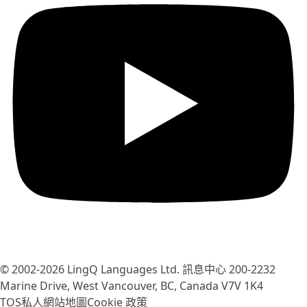
© 2002-2026
LingQ Languages Ltd.
訊息中心 200-2232
Marine Drive, West Vancouver, BC, Canada
V7V 1K4
TOS
私人
網站地圖
Cookie 政策