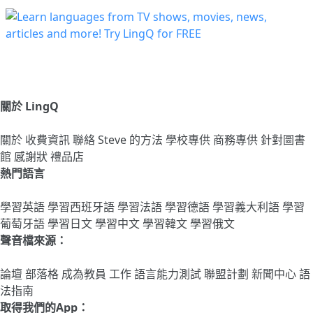
關於 LingQ
關於
收費資訊
聯絡
Steve 的方法
學校專供
商務專供
針對圖書
館
感謝狀
禮品店
熱門語言
學習英語
學習西班牙語
學習法語
學習德語
學習義大利語
學習
葡萄牙語
學習日文
學習中文
學習韓文
學習俄文
聲音檔來源：
論壇
部落格
成為教員
工作
語言能力測試
聯盟計劃
新聞中心
語
法指南
取得我們的App：