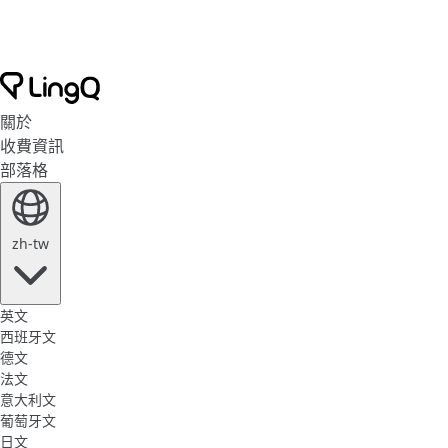
關於
收費資訊
部落格
zh-tw
英文
西班牙文
德文
法文
意大利文
葡萄牙文
日文