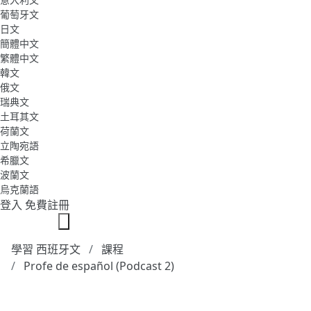
葡萄牙文
日文
簡體中文
繁體中文
韓文
俄文
瑞典文
土耳其文
荷蘭文
立陶宛語
希臘文
波蘭文
烏克蘭語
登入
免費註冊
學習 西班牙文
課程
Profe de español (Podcast 2)