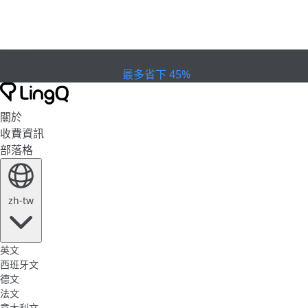
已過期
慶祝盃賽
Extended Sale
最多省下 45%
關於
收費資訊
部落格
zh-tw
英文
西班牙文
德文
法文
意大利文