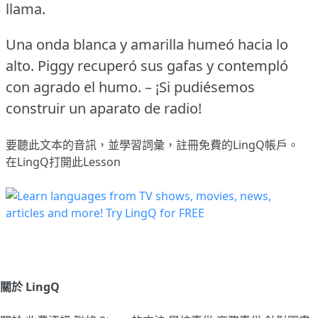
llama.
Una onda blanca y amarilla humeó hacia lo
alto.
Piggy recuperó sus gafas y contempló
con agrado el humo.
– ¡Si pudiésemos
construir un aparato de radio!
要聽此文本的音訊，並學習詞彙，
註冊
免費的LingQ帳戶。
在LingQ打開此Lesson
關於 LingQ