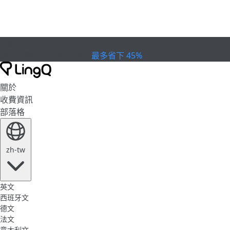
已過期
慶祝盃賽
Extended Sale
最多省下 45%
關於
收費資訊
部落格
zh-tw
英文
西班牙文
德文
法文
意大利文