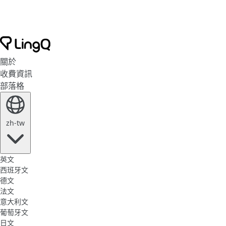
關於
收費資訊
部落格
zh-tw
英文
西班牙文
德文
法文
意大利文
葡萄牙文
日文