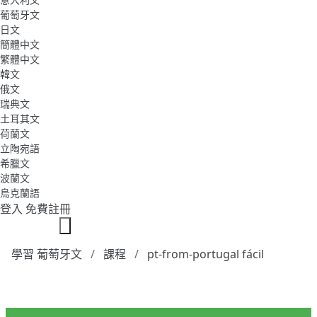
葡萄牙文
日文
簡體中文
繁體中文
韓文
俄文
瑞典文
土耳其文
荷蘭文
立陶宛語
希臘文
波蘭文
烏克蘭語
登入
免費註冊
學習 葡萄牙文
課程
pt-from-portugal fácil