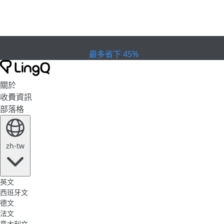
已過期
慶祝盃賽
Extended Sale
最多省下 45%
關於
收費資訊
部落格
zh-tw
英文
西班牙文
德文
法文
意大利文