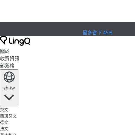
已過期
慶祝盃賽
Extended Sale
最多省下 45%
關於
收費資訊
部落格
zh-tw
英文
西班牙文
德文
法文
意大利文