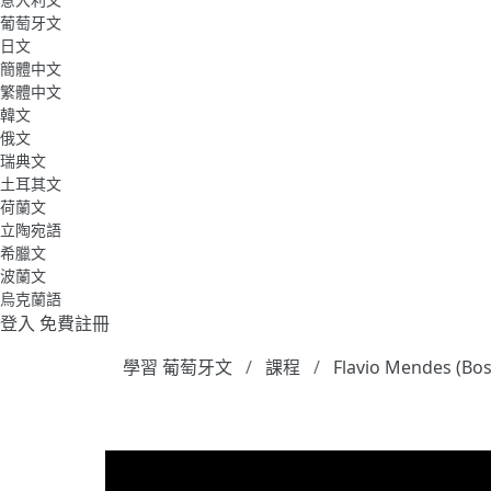
葡萄牙文
日文
簡體中文
繁體中文
韓文
俄文
瑞典文
土耳其文
荷蘭文
立陶宛語
希臘文
波蘭文
烏克蘭語
登入
免費註冊
學習 葡萄牙文
課程
Flavio Mendes (Bo