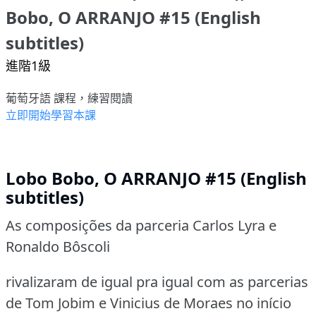
Bobo, O ARRANJO #15 (English
subtitles)
進階1級
葡萄牙語 課程，練習閱讀
立即開始學習本課
Lobo Bobo, O ARRANJO #15 (English
subtitles)
As composições da parceria Carlos Lyra e
Ronaldo Bôscoli
rivalizaram de igual pra igual com as parcerias
de Tom Jobim e Vinicius de Moraes no início