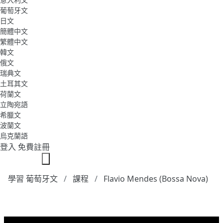
葡萄牙文
日文
簡體中文
繁體中文
韓文
俄文
瑞典文
土耳其文
荷蘭文
立陶宛語
希臘文
波蘭文
烏克蘭語
登入
免費註冊
學習 葡萄牙文
課程
Flavio Mendes (Bossa Nova)