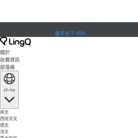
已過期
慶祝盃賽
Extended Sale
最多省下 45%
關於
收費資訊
部落格
zh-tw
英文
西班牙文
德文
法文
意大利文