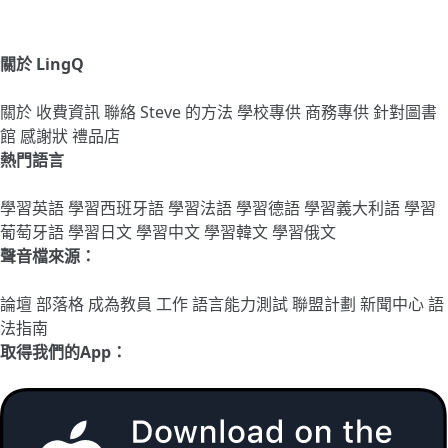
關於 LingQ
關於
收費資訊
聯絡
Steve 的方法
學校專供
商務專供
針對圖書
館
感謝狀
禮品店
熱門語言
學習英語
學習西班牙語
學習法語
學習德語
學習義大利語
學習
葡萄牙語
學習日文
學習中文
學習韓文
學習俄文
聲音檔來源：
論壇
部落格
成為教員
工作
語言能力測試
聯盟計劃
新聞中心
語
法指南
取得我們的App：