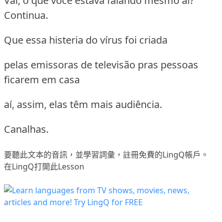
Vai, o que você estava falando mesmo aí?
Continua.
Que essa histeria do vírus foi criada
pelas emissoras de televisão pras pessoas
ficarem em casa
aí, assim, elas têm mais audiência.
Canalhas.
要聽此文本的音訊，並學習詞彙，
註冊
免費的LingQ帳戶。
在LingQ打開此Lesson