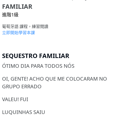
FAMILIAR
進階1級
葡萄牙語 課程，練習閱讀
立即開始學習本課
SEQUESTRO FAMILIAR
ÓTIMO DIA PARA TODOS NÓS
OI, GENTE! ACHO QUE ME COLOCARAM NO
GRUPO ERRADO
VALEU! FUI
LUQUINHAS SAIU