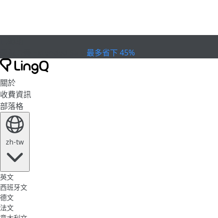
已過期
慶祝盃賽
Extended Sale
最多省下 45%
關於
收費資訊
部落格
zh-tw
英文
西班牙文
德文
法文
意大利文