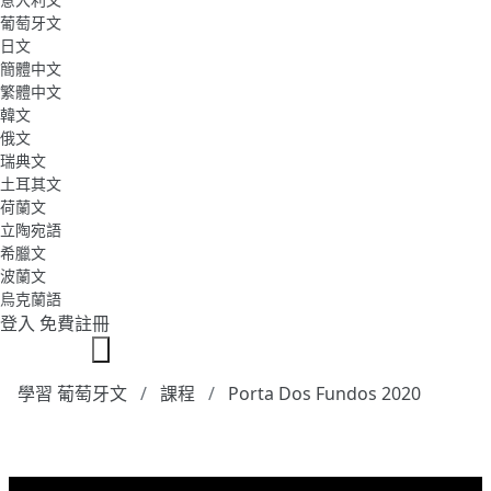
葡萄牙文
日文
簡體中文
繁體中文
韓文
俄文
瑞典文
土耳其文
荷蘭文
立陶宛語
希臘文
波蘭文
烏克蘭語
登入
免費註冊
學習 葡萄牙文
課程
Porta Dos Fundos 2020