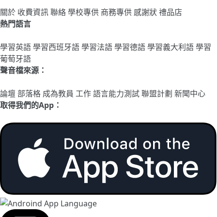
關於
收費資訊
聯絡
學校專供
商務專供
感謝狀
禮品店
熱門語言
學習英語
學習西班牙語
學習法語
學習德語
學習義大利語
學習
葡萄牙語
聲音檔來源：
論壇
部落格
成為教員
工作
語言能力測試
聯盟計劃
新聞中心
取得我們的App：