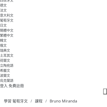
西班牙文
德文
法文
意大利文
葡萄牙文
日文
簡體中文
繁體中文
韓文
俄文
瑞典文
土耳其文
荷蘭文
立陶宛語
希臘文
波蘭文
烏克蘭語
登入
免費註冊
學習 葡萄牙文
課程
Bruno Miranda