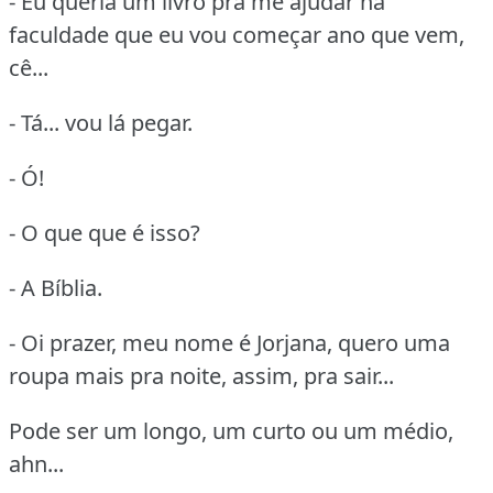
- Eu queria um livro pra me ajudar na
faculdade que eu vou começar ano que vem,
cê...
- Tá... vou lá pegar.
- Ó!
- O que que é isso?
- A Bíblia.
- Oi prazer, meu nome é Jorjana, quero uma
roupa mais pra noite, assim, pra sair...
Pode ser um longo, um curto ou um médio,
ahn...