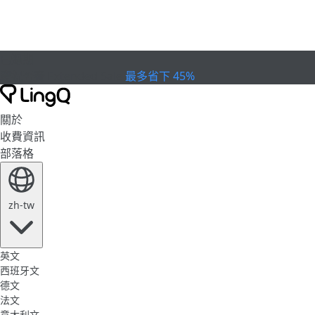
已過期
慶祝盃賽
Extended Sale
最多省下 45%
關於
收費資訊
部落格
zh-tw
英文
西班牙文
德文
法文
意大利文