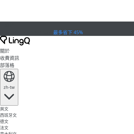
已過期
慶祝盃賽
Extended Sale
最多省下 45%
關於
收費資訊
部落格
zh-tw
英文
西班牙文
德文
法文
意大利文