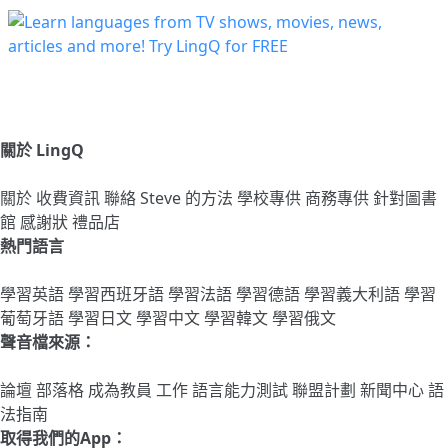
關於 LingQ
關於
收費資訊
聯絡
Steve 的方法
學校專供
商務專供
針對圖書
館
感謝狀
禮品店
熱門語言
學習英語
學習西班牙語
學習法語
學習德語
學習義大利語
學習
葡萄牙語
學習日文
學習中文
學習韓文
學習俄文
聲音檔來源：
論壇
部落格
成為教員
工作
語言能力測試
聯盟計劃
新聞中心
語
法指南
取得我們的App：