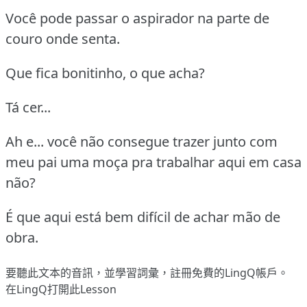
Você pode passar o aspirador na parte de
couro onde senta.
Que fica bonitinho, o que acha?
Tá cer...
Ah e... você não consegue trazer junto com
meu pai uma moça pra trabalhar aqui em casa
não?
É que aqui está bem difícil de achar mão de
obra.
要聽此文本的音訊，並學習詞彙，
註冊
免費的LingQ帳戶。
在LingQ打開此Lesson