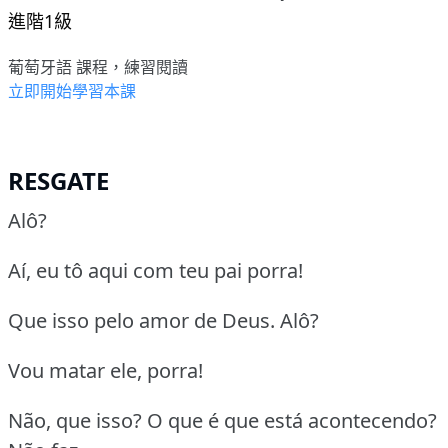
進階1級
葡萄牙語 課程，練習閱讀
立即開始學習本課
RESGATE
Alô?
Aí, eu tô aqui com teu pai porra!
Que isso pelo amor de Deus. Alô?
Vou matar ele, porra!
Não, que isso? O que é que está acontecendo?