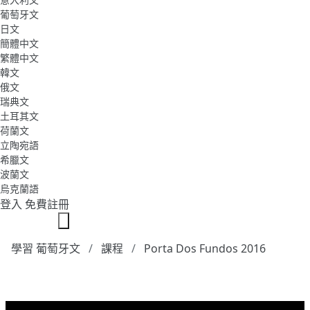
葡萄牙文
日文
簡體中文
繁體中文
韓文
俄文
瑞典文
土耳其文
荷蘭文
立陶宛語
希臘文
波蘭文
烏克蘭語
登入
免費註冊
學習 葡萄牙文
課程
Porta Dos Fundos 2016