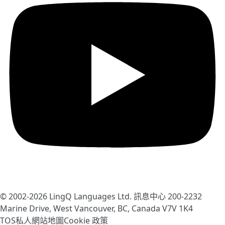
© 2002-2026
LingQ Languages Ltd.
訊息中心 200-2232
Marine Drive, West Vancouver, BC, Canada
V7V 1K4
TOS
私人
網站地圖
Cookie 政策