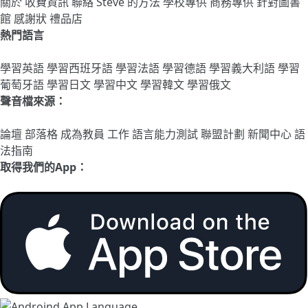
關於
收費資訊
聯絡
Steve 的方法
學校專供
商務專供
針對圖書
館
感謝狀
禮品店
熱門語言
學習英語
學習西班牙語
學習法語
學習德語
學習義大利語
學習
葡萄牙語
學習日文
學習中文
學習韓文
學習俄文
聲音檔來源：
論壇
部落格
成為教員
工作
語言能力測試
聯盟計劃
新聞中心
語
法指南
取得我們的App：