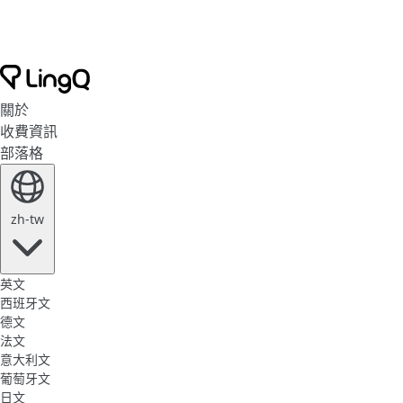
關於
收費資訊
部落格
zh-tw
英文
西班牙文
德文
法文
意大利文
葡萄牙文
日文