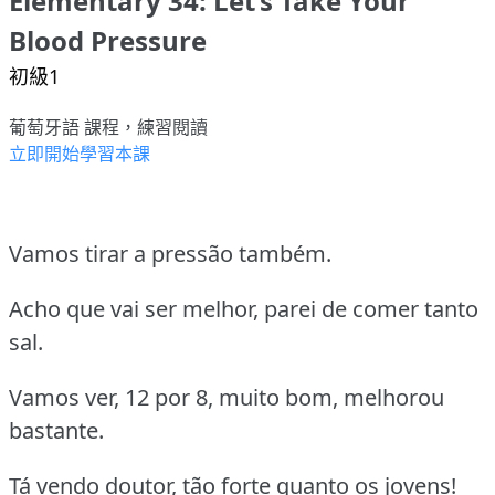
Elementary 34: Let’s Take Your
Blood Pressure
初級1
葡萄牙語 課程，練習閱讀
立即開始學習本課
Vamos tirar a pressão também.
Acho que vai ser melhor, parei de comer tanto
sal.
Vamos ver, 12 por 8, muito bom, melhorou
bastante.
Tá vendo doutor, tão forte quanto os jovens!