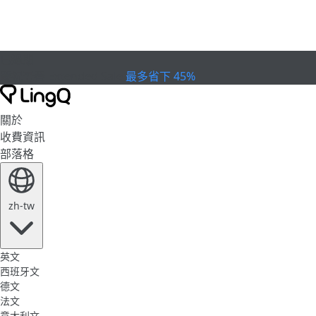
已過期
慶祝盃賽
Extended Sale
最多省下 45%
關於
收費資訊
部落格
zh-tw
英文
西班牙文
德文
法文
意大利文