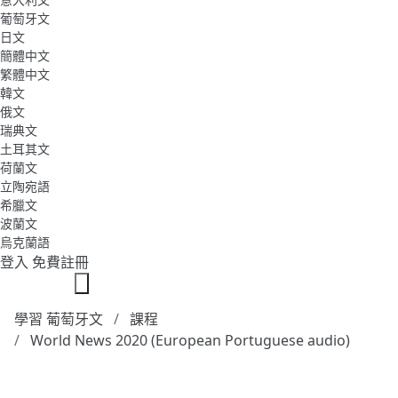
葡萄牙文
日文
簡體中文
繁體中文
韓文
俄文
瑞典文
土耳其文
荷蘭文
立陶宛語
希臘文
波蘭文
烏克蘭語
登入
免費註冊
學習 葡萄牙文
課程
World News 2020 (European Portuguese audio)