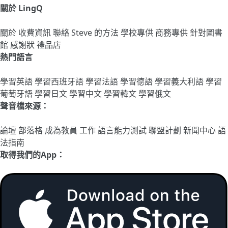
關於 LingQ
關於
收費資訊
聯絡
Steve 的方法
學校專供
商務專供
針對圖書
館
感謝狀
禮品店
熱門語言
學習英語
學習西班牙語
學習法語
學習德語
學習義大利語
學習
葡萄牙語
學習日文
學習中文
學習韓文
學習俄文
聲音檔來源：
論壇
部落格
成為教員
工作
語言能力測試
聯盟計劃
新聞中心
語
法指南
取得我們的App：