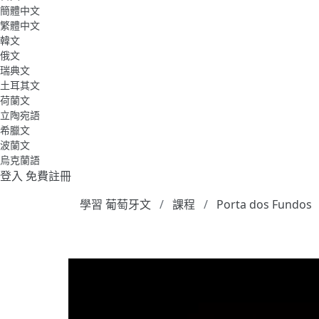
簡體中文
繁體中文
韓文
俄文
瑞典文
土耳其文
荷蘭文
立陶宛語
希臘文
波蘭文
烏克蘭語
登入
免費註冊
學習 葡萄牙文
課程
Porta dos Fundos