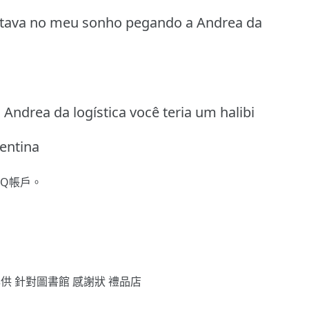
stava no meu sonho pegando a Andrea da
Andrea da logística você teria um halibi
entina
gQ帳戶。
專供
針對圖書館
感謝狀
禮品店