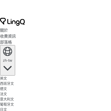
關於
收費資訊
部落格
zh-tw
英文
西班牙文
德文
法文
意大利文
葡萄牙文
日文