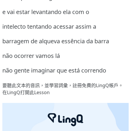
e vai estar levantando ela com o
intelecto tentando acessar assim a
barragem de alqueva essência da barra
não ocorrer vamos lá
não gente imaginar que está correndo
要聽此文本的音訊，並學習詞彙，
註冊
免費的LingQ帳戶。
在LingQ打開此Lesson