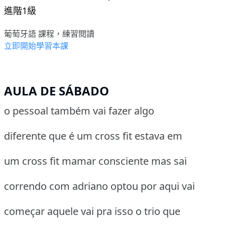
進階1級
葡萄牙語 課程，練習閱讀
立即開始學習本課
AULA DE SÁBADO
o pessoal também vai fazer algo
diferente que é um cross fit estava em
um cross fit mamar consciente mas sai
correndo com adriano optou por aqui vai
começar aquele vai pra isso o trio que