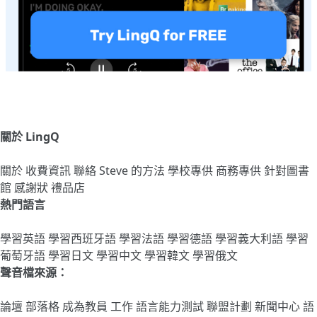
關於 LingQ
關於
收費資訊
聯絡
Steve 的方法
學校專供
商務專供
針對圖書
館
感謝狀
禮品店
熱門語言
學習英語
學習西班牙語
學習法語
學習德語
學習義大利語
學習
葡萄牙語
學習日文
學習中文
學習韓文
學習俄文
聲音檔來源：
論壇
部落格
成為教員
工作
語言能力測試
聯盟計劃
新聞中心
語