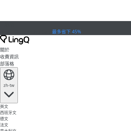
已過期
慶祝盃賽
Extended Sale
最多省下 45%
關於
收費資訊
部落格
zh-tw
英文
西班牙文
德文
法文
意大利文