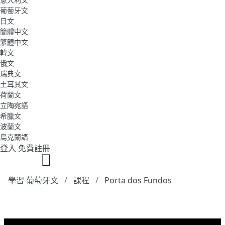
葡萄牙文
日文
簡體中文
繁體中文
韓文
俄文
瑞典文
土耳其文
荷蘭文
立陶宛語
希臘文
波蘭文
烏克蘭語
登入
免費註冊
學習 葡萄牙文
課程
Porta dos Fundos