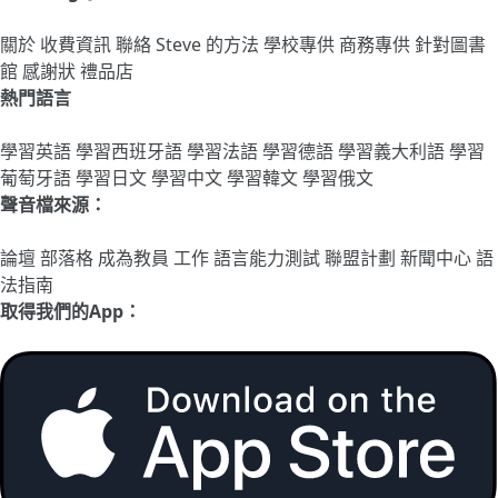
關於
收費資訊
聯絡
Steve 的方法
學校專供
商務專供
針對圖書
館
感謝狀
禮品店
熱門語言
學習英語
學習西班牙語
學習法語
學習德語
學習義大利語
學習
葡萄牙語
學習日文
學習中文
學習韓文
學習俄文
聲音檔來源：
論壇
部落格
成為教員
工作
語言能力測試
聯盟計劃
新聞中心
語
法指南
取得我們的App：