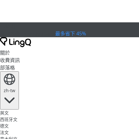
已過期
慶祝盃賽
Extended Sale
最多省下 45%
關於
收費資訊
部落格
zh-tw
英文
西班牙文
德文
法文
意大利文