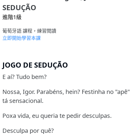
SEDUÇÃO
進階1級
葡萄牙語 課程，練習閱讀
立即開始學習本課
JOGO DE SEDUÇÃO
E aí? Tudo bem?
Nossa, Igor. Parabéns, hein? Festinha no "apê"
tá sensacional.
Poxa vida, eu queria te pedir desculpas.
Desculpa por quê?