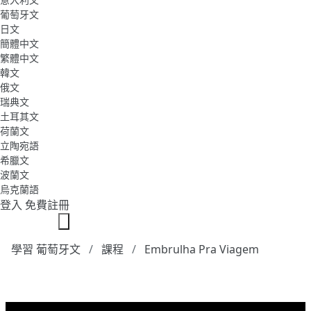
葡萄牙文
日文
簡體中文
繁體中文
韓文
俄文
瑞典文
土耳其文
荷蘭文
立陶宛語
希臘文
波蘭文
烏克蘭語
登入
免費註冊
學習 葡萄牙文
課程
Embrulha Pra Viagem