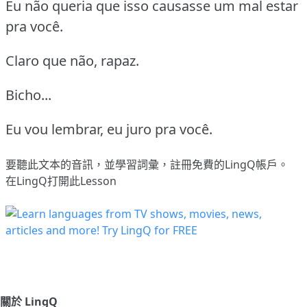
Eu não queria que isso causasse um mal estar
pra você.
Claro que não, rapaz.
Bicho...
Eu vou lembrar, eu juro pra você.
要聽此文本的音訊，並學習詞彙，
註冊
免費的LingQ帳戶。
在LingQ打開此Lesson
關於 LingQ