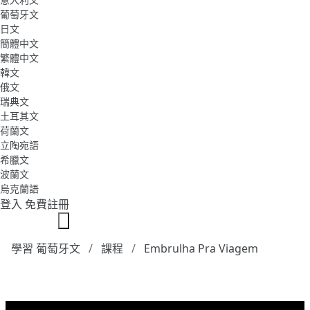
葡萄牙文
日文
簡體中文
繁體中文
韓文
俄文
瑞典文
土耳其文
荷蘭文
立陶宛語
希臘文
波蘭文
烏克蘭語
登入
免費註冊
學習 葡萄牙文
課程
Embrulha Pra Viagem