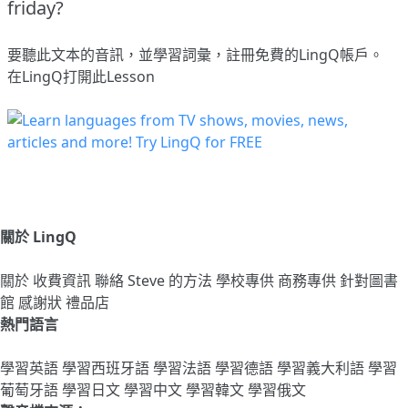
friday?
要聽此文本的音訊，並學習詞彙，
註冊
免費的LingQ帳戶。
在LingQ打開此Lesson
關於 LingQ
關於
收費資訊
聯絡
Steve 的方法
學校專供
商務專供
針對圖書
館
感謝狀
禮品店
熱門語言
學習英語
學習西班牙語
學習法語
學習德語
學習義大利語
學習
葡萄牙語
學習日文
學習中文
學習韓文
學習俄文