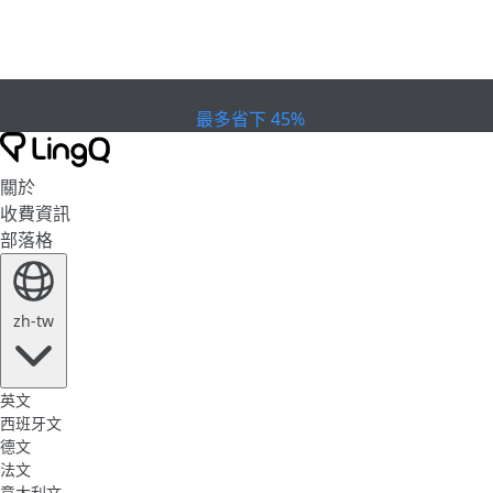
已過期
慶祝盃賽
Extended Sale
最多省下 45%
關於
收費資訊
部落格
zh-tw
英文
西班牙文
德文
法文
意大利文