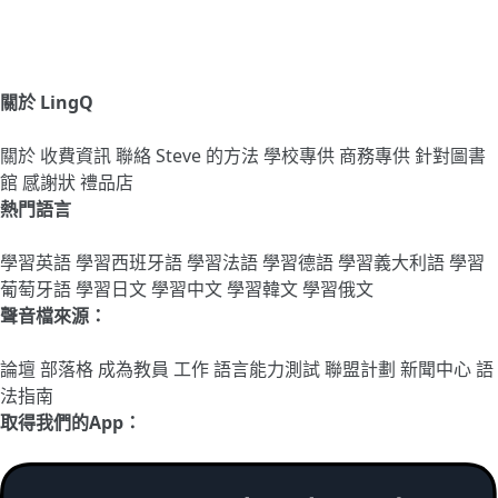
關於 LingQ
關於
收費資訊
聯絡
Steve 的方法
學校專供
商務專供
針對圖書
館
感謝狀
禮品店
熱門語言
學習英語
學習西班牙語
學習法語
學習德語
學習義大利語
學習
葡萄牙語
學習日文
學習中文
學習韓文
學習俄文
聲音檔來源：
論壇
部落格
成為教員
工作
語言能力測試
聯盟計劃
新聞中心
語
法指南
取得我們的App：