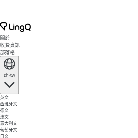
關於
收費資訊
部落格
zh-tw
英文
西班牙文
德文
法文
意大利文
葡萄牙文
日文