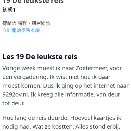
19 De leukste reis
初級1
荷蘭語 課程，練習閱讀
立即開始學習本課
Les 19 De leukste reis
Vorige week moest ik naar Zoetermeer, voor
een vergadering.
Ik wist niet hoe ik daar
moest komen.
Dus ik ging op het internet naar
9292ov.nl.
Ik kreeg alle informatie, van deur
tot deur.
Hoe lang de reis duurde.
Hoeveel kaartjes ik
nodig had.
Wat ze kostten.
Alles stond erbij.