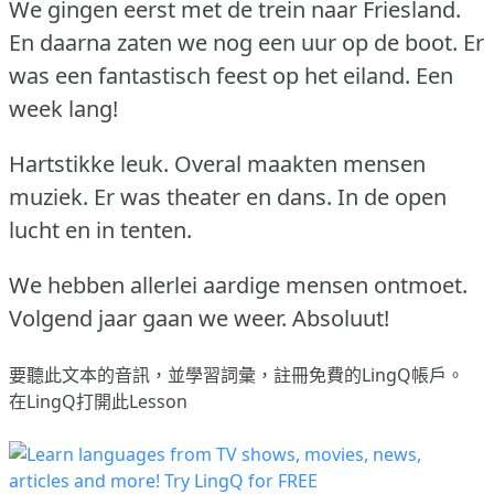
We gingen eerst met de trein naar Friesland.
En daarna zaten we nog een uur op de boot.
Er
was een fantastisch feest op het eiland.
Een
week lang!
Hartstikke leuk.
Overal maakten mensen
muziek.
Er was theater en dans.
In de open
lucht en in tenten.
We hebben allerlei aardige mensen ontmoet.
Volgend jaar gaan we weer.
Absoluut!
要聽此文本的音訊，並學習詞彙，
註冊
免費的LingQ帳戶。
在LingQ打開此Lesson