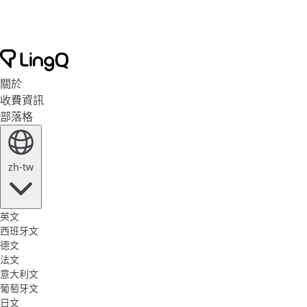
關於
收費資訊
部落格
zh-tw
英文
西班牙文
德文
法文
意大利文
葡萄牙文
日文