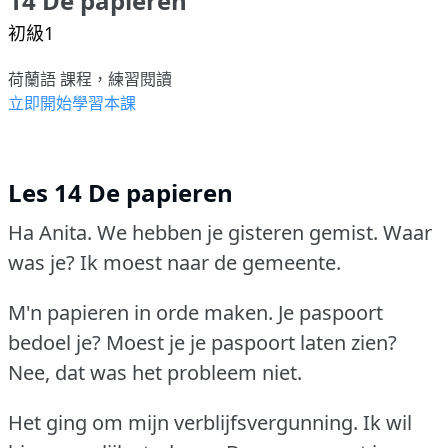
14 De papieren
初級1
荷蘭語 課程，練習閱讀
立即開始學習本課
Les 14 De papieren
Ha Anita.
We hebben je gisteren gemist.
Waar
was je?
Ik moest naar de gemeente.
M'n papieren in orde maken.
Je paspoort
bedoel je?
Moest je je paspoort laten zien?
Nee, dat was het probleem niet.
Het ging om mijn verblijfsvergunning.
Ik wil