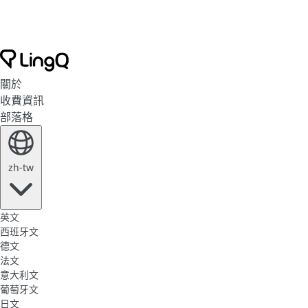
關於
收費資訊
部落格
zh-tw
英文
西班牙文
德文
法文
意大利文
葡萄牙文
日文