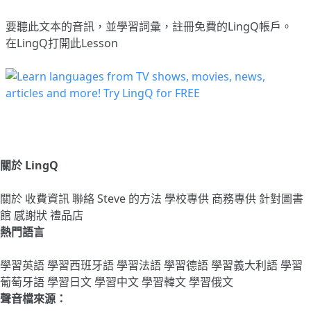
要聽此文本的音訊，並學習詞彙，
註冊
免費的LingQ帳戶。
在LingQ打開此Lesson
關於 LingQ
關於
收費資訊
聯絡
Steve 的方法
學校專供
商務專供
針對圖書
館
感謝狀
禮品店
熱門語言
學習英語
學習西班牙語
學習法語
學習德語
學習義大利語
學習
葡萄牙語
學習日文
學習中文
學習韓文
學習俄文
聲音檔來源：