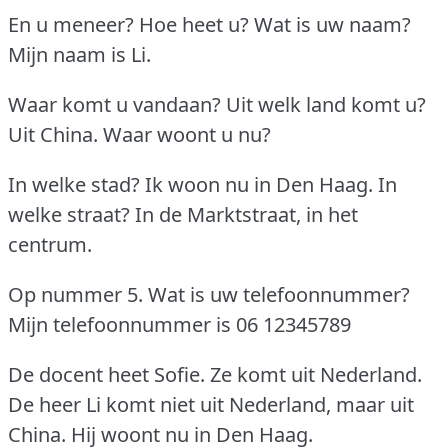
En u meneer?
Hoe heet u?
Wat is uw naam?
Mijn naam is Li.
Waar komt u vandaan?
Uit welk land komt u?
Uit China.
Waar woont u nu?
In welke stad?
Ik woon nu in Den Haag.
In
welke straat?
In de Marktstraat, in het
centrum.
Op nummer 5.
Wat is uw telefoonnummer?
Mijn telefoonnummer is 06 12345789
De docent heet Sofie.
Ze komt uit Nederland.
De heer Li komt niet uit Nederland, maar uit
China.
Hij woont nu in Den Haag.