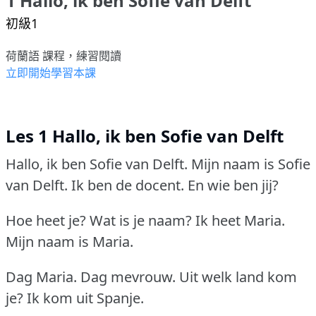
1 Hallo, ik ben Sofie van Delft
初級1
荷蘭語 課程，練習閱讀
立即開始學習本課
Les 1 Hallo, ik ben Sofie van Delft
Hallo, ik ben Sofie van Delft.
Mijn naam is Sofie
van Delft.
Ik ben de docent.
En wie ben jij?
Hoe heet je?
Wat is je naam?
Ik heet Maria.
Mijn naam is Maria.
Dag Maria.
Dag mevrouw.
Uit welk land kom
je?
Ik kom uit Spanje.