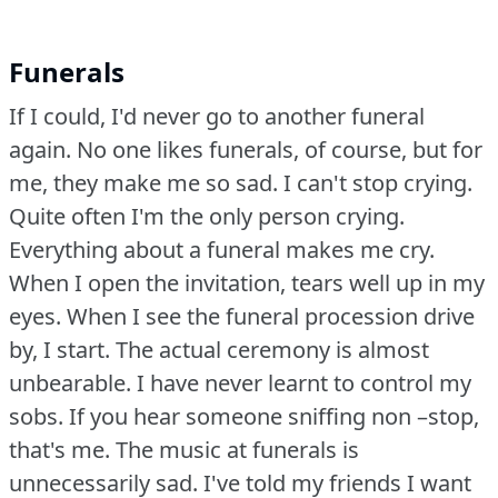
Funerals
If I could, I'd never go to another funeral
again.
No one likes funerals, of course, but for
me, they make me so sad.
I can't stop crying.
Quite often I'm the only person crying.
Everything about a funeral makes me cry.
When I open the invitation, tears well up in my
eyes.
When I see the funeral procession drive
by, I start.
The actual ceremony is almost
unbearable.
I have never learnt to control my
sobs.
If you hear someone sniffing non –stop,
that's me.
The music at funerals is
unnecessarily sad.
I've told my friends I want