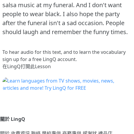
salsa music at my funeral.
And I don't want
people to wear black.
I also hope the party
after the funeral isn't a sad occasion.
People
should laugh and remember the funny times.
To hear audio for this text, and to learn the vocabulary
sign up
for a free LingQ account.
在LingQ打開此Lesson
關於 LingQ
關於
收費資訊
聯絡
學校專供
商務專供
感謝狀
禮品店