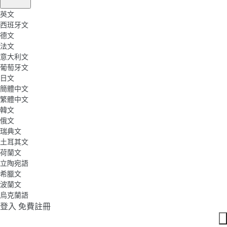
英文
西班牙文
德文
法文
意大利文
葡萄牙文
日文
簡體中文
繁體中文
韓文
俄文
瑞典文
土耳其文
荷蘭文
立陶宛語
希臘文
波蘭文
烏克蘭語
登入
免費註冊