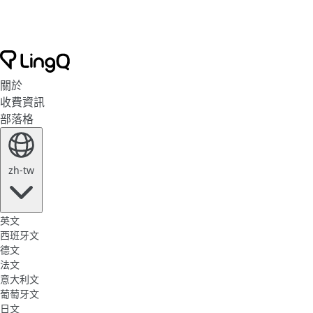
關於
收費資訊
部落格
zh-tw
英文
西班牙文
德文
法文
意大利文
葡萄牙文
日文