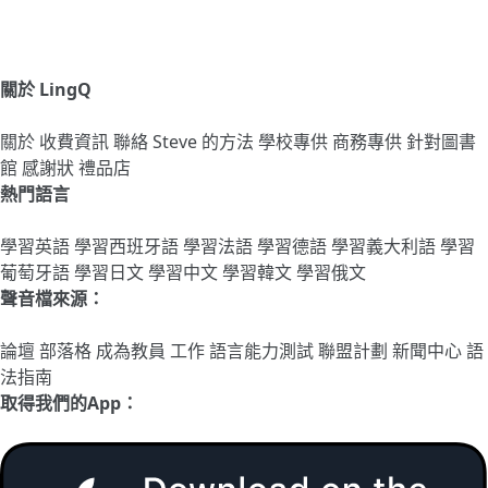
關於 LingQ
關於
收費資訊
聯絡
Steve 的方法
學校專供
商務專供
針對圖書
館
感謝狀
禮品店
熱門語言
學習英語
學習西班牙語
學習法語
學習德語
學習義大利語
學習
葡萄牙語
學習日文
學習中文
學習韓文
學習俄文
聲音檔來源：
論壇
部落格
成為教員
工作
語言能力測試
聯盟計劃
新聞中心
語
法指南
取得我們的App：