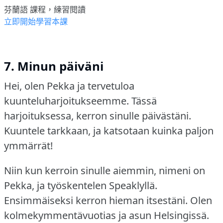
芬蘭語 課程，練習閱讀
立即開始學習本課
7. Minun päiväni
Hei, olen Pekka ja tervetuloa
kuunteluharjoitukseemme.
Tässä
harjoituksessa, kerron sinulle päivästäni.
Kuuntele tarkkaan, ja katsotaan kuinka paljon
ymmärrät!
Niin kun kerroin sinulle aiemmin, nimeni on
Pekka, ja työskentelen Speaklyllä.
Ensimmäiseksi kerron hieman itsestäni.
Olen
kolmekymmentävuotias ja asun Helsingissä.