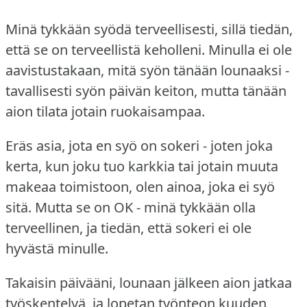
Minä tykkään syödä terveellisesti, sillä tiedän,
että se on terveellistä keholleni.
Minulla ei ole
aavistustakaan, mitä syön tänään lounaaksi -
tavallisesti syön päivän keiton, mutta tänään
aion tilata jotain ruokaisampaa.
Eräs asia, jota en syö on sokeri - joten joka
kerta, kun joku tuo karkkia tai jotain muuta
makeaa toimistoon, olen ainoa, joka ei syö
sitä.
Mutta se on OK - minä tykkään olla
terveellinen, ja tiedän, että sokeri ei ole
hyvästä minulle.
Takaisin päivääni, lounaan jälkeen aion jatkaa
työskentelyä, ja lopetan työnteon kuuden