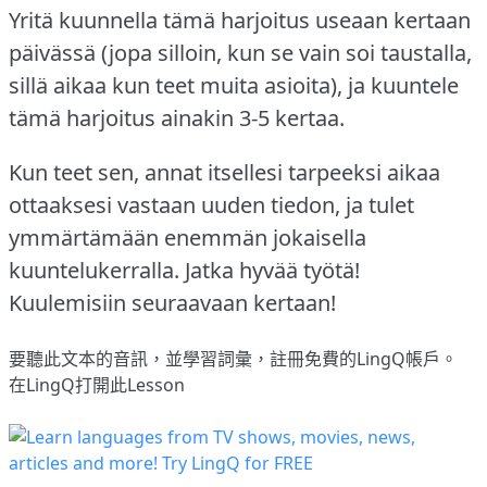
Yritä kuunnella tämä harjoitus useaan kertaan
päivässä (jopa silloin, kun se vain soi taustalla,
sillä aikaa kun teet muita asioita), ja kuuntele
tämä harjoitus ainakin 3-5 kertaa.
Kun teet sen, annat itsellesi tarpeeksi aikaa
ottaaksesi vastaan uuden tiedon, ja tulet
ymmärtämään enemmän jokaisella
kuuntelukerralla.
Jatka hyvää työtä!
Kuulemisiin seuraavaan kertaan!
要聽此文本的音訊，並學習詞彙，
註冊
免費的LingQ帳戶。
在LingQ打開此Lesson