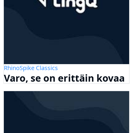
RhinoSpike Classics
Varo, se on erittäin kovaa