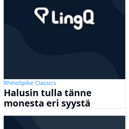
RhinoSpike Classics
Halusin tulla tänne
monesta eri syystä