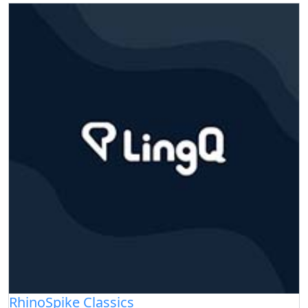
RhinoSpike Classics