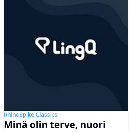
RhinoSpike Classics
Minä olin terve, nuori