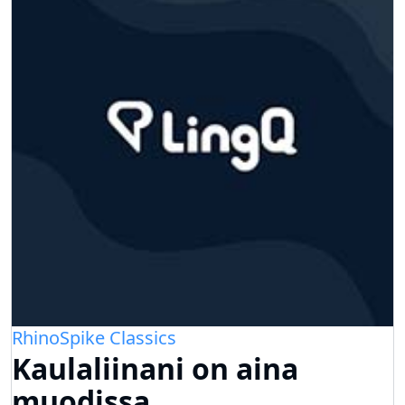
RhinoSpike Classics
Kaulaliinani on aina
muodissa