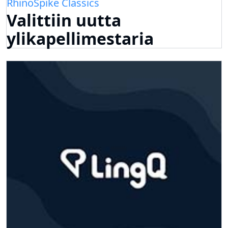
RhinoSpike Classics
Valittiin uutta
ylikapellimestaria