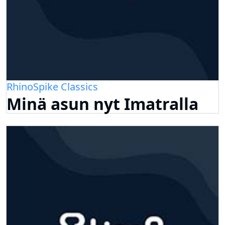
RhinoSpike Classics
Minä asun nyt Imatralla