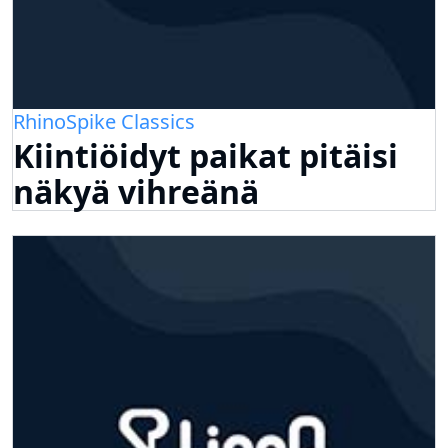
RhinoSpike Classics
Kiintiöidyt paikat pitäisi
näkyä vihreänä