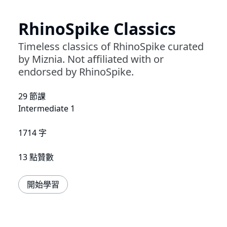
RhinoSpike Classics
Timeless classics of RhinoSpike curated
by Miznia. Not affiliated with or
endorsed by RhinoSpike.
29 節課
Intermediate 1
1714 字
13 點贊數
開始學習