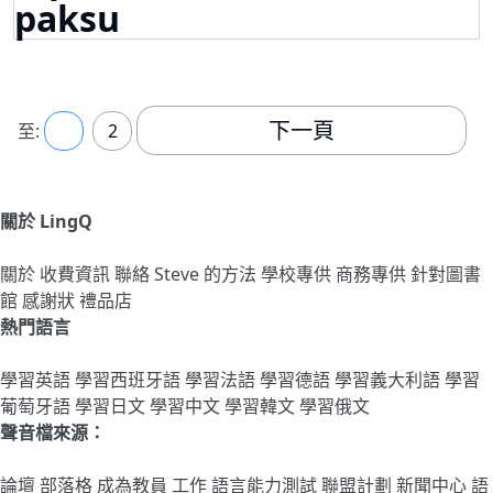
paksu
下一頁
至:
1
2
關於 LingQ
關於
收費資訊
聯絡
Steve 的方法
學校專供
商務專供
針對圖書
館
感謝狀
禮品店
熱門語言
學習英語
學習西班牙語
學習法語
學習德語
學習義大利語
學習
葡萄牙語
學習日文
學習中文
學習韓文
學習俄文
聲音檔來源：
論壇
部落格
成為教員
工作
語言能力測試
聯盟計劃
新聞中心
語