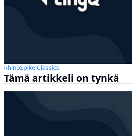
RhinoSpike Classics
Tämä artikkeli on tynkä