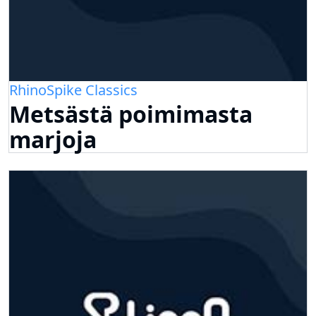
RhinoSpike Classics
Metsästä poimimasta
marjoja