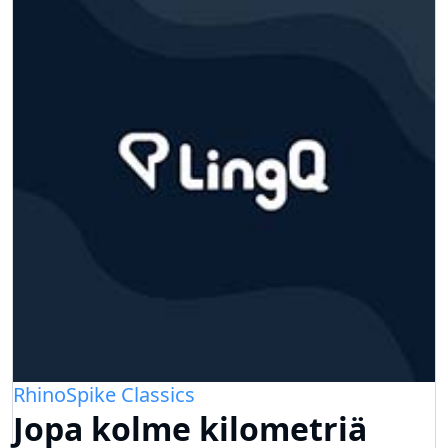
RhinoSpike Classics
Jopa kolme kilometriä