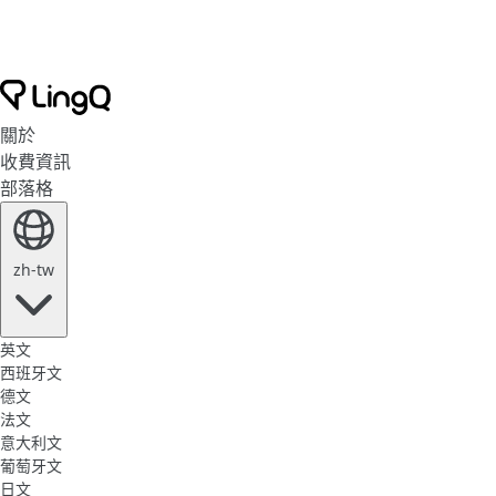
關於
收費資訊
部落格
zh-tw
英文
西班牙文
德文
法文
意大利文
葡萄牙文
日文