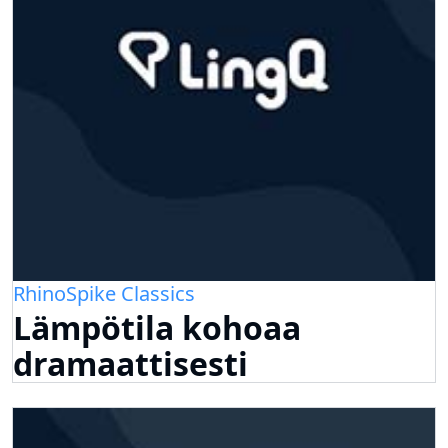
RhinoSpike Classics
Lämpötila kohoaa
dramaattisesti