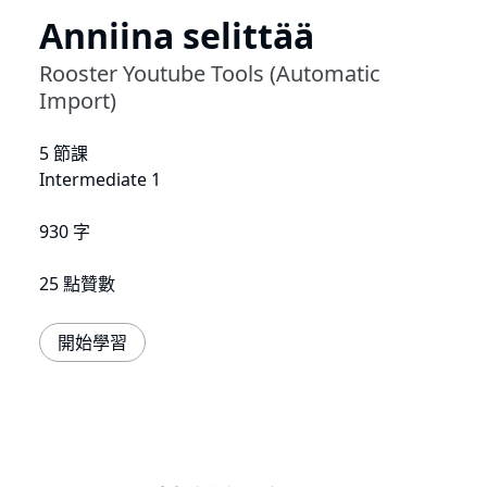
Anniina selittää
Rooster Youtube Tools (Automatic
Import)
5 節課
Intermediate 1
930 字
25 點贊數
開始學習