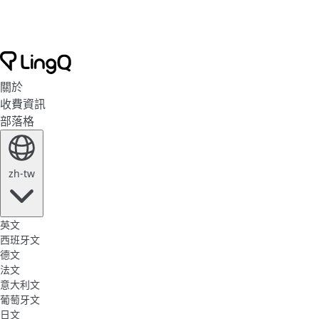
關於
收費資訊
部落格
zh-tw
英文
西班牙文
德文
法文
意大利文
葡萄牙文
日文