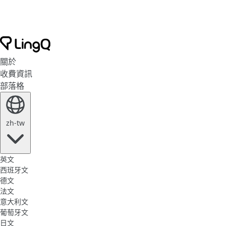
關於
收費資訊
部落格
zh-tw
英文
西班牙文
德文
法文
意大利文
葡萄牙文
日文