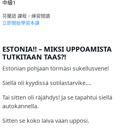
中級1
芬蘭語 課程，練習閱讀
立即開始學習本課
ESTONIA!! – MIKSI UPPOAMISTA
TUTKITAAN TAAS?!
Estonian pohjaan törmäsi sukellusvene!
Siellä oli kyydissä sotilastarvike....
Tai sitten oli räjähdys! Ja se tapahtui siellä
autokannella.
Sitten se koko laiva vaan upposi.