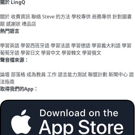
關於 LingQ
關於
收費資訊
聯絡
Steve 的方法
學校專供
商務專供
針對圖書
館
感謝狀
禮品店
熱門語言
學習英語
學習西班牙語
學習法語
學習德語
學習義大利語
學習
葡萄牙語
學習日文
學習中文
學習韓文
學習俄文
聲音檔來源：
論壇
部落格
成為教員
工作
語言能力測試
聯盟計劃
新聞中心
語
法指南
取得我們的App：