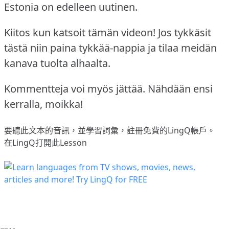
Estonia on edelleen uutinen.
Kiitos kun katsoit tämän videon! Jos tykkäsit
tästä niin paina tykkää-nappia ja tilaa meidän
kanava tuolta alhaalta.
Kommentteja voi myös jättää. Nähdään ensi
kerralla, moikka!
要聽此文本的音訊，並學習詞彙，
註冊
免費的LingQ帳戶。
在LingQ打開此Lesson