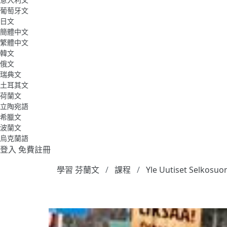
葡萄牙文
日文
簡體中文
繁體中文
韓文
俄文
瑞典文
土耳其文
荷蘭文
立陶宛語
希臘文
波蘭文
烏克蘭語
登入
免費註冊
學習 芬蘭文
課程
Yle Uutiset Selkosuo