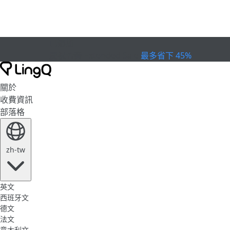
已過期
慶祝盃賽
Extended Sale
最多省下 45%
關於
收費資訊
部落格
zh-tw
英文
西班牙文
德文
法文
意大利文