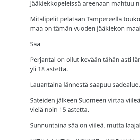
Jääkiekkopeleissä areenaan mahtuu no
Mitalipelit pelataan Tampereella touk
maa on tämän vuoden jääkiekon maa
Sää
Perjantai on ollut kevään tähän asti l
yli 18 astetta.
Lauantaina lännestä saapuu sadealue, 
Sateiden jälkeen Suomeen virtaa viil
vielä noin 15 astetta.
Sunnuntaina sää on viileä, mutta laajal