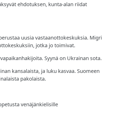
äksyvät ehdotuksen, kunta-alan riidat
perustaa uusia vastaanottokeskuksia.
Migri
tokeskuksiin, jotka jo toimivat.
vapaikanhakijoita.
Syynä on Ukrainan sota.
nan kansalaista, ja luku kasvaa.
Suomeen
nalaista pakolaista.
petusta venäjänkielisille