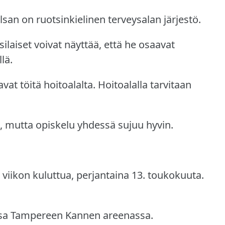
lsan on ruotsinkielinen terveysalan järjestö.
silaiset voivat näyttää, että he osaavat
lä.
avat töitä hoitoalalta.
Hoitoalalla tarvitaan
a, mutta opiskelu yhdessä sujuu hyvin.
iikon kuluttua, perjantaina 13. toukokuuta.
ssa Tampereen Kannen areenassa.