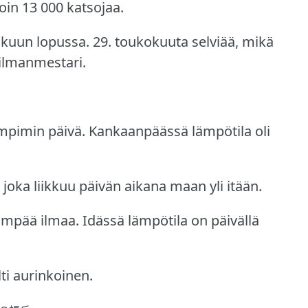
in 13 000 katsojaa.
okuun lopussa.
29. toukokuuta selviää, mikä
ilmanmestari.
ämpimin päivä.
Kankaanpäässä lämpötila oli
joka liikkuu päivän aikana maan yli itään.
eämpää ilmaa.
Idässä lämpötila on päivällä
ti aurinkoinen.