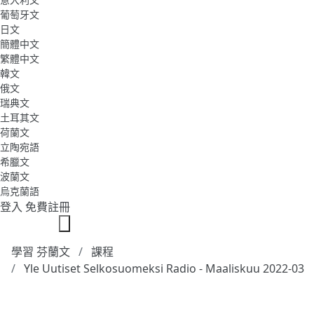
葡萄牙文
日文
簡體中文
繁體中文
韓文
俄文
瑞典文
土耳其文
荷蘭文
立陶宛語
希臘文
波蘭文
烏克蘭語
登入
免費註冊
學習 芬蘭文
課程
Yle Uutiset Selkosuomeksi Radio - Maaliskuu 2022-03