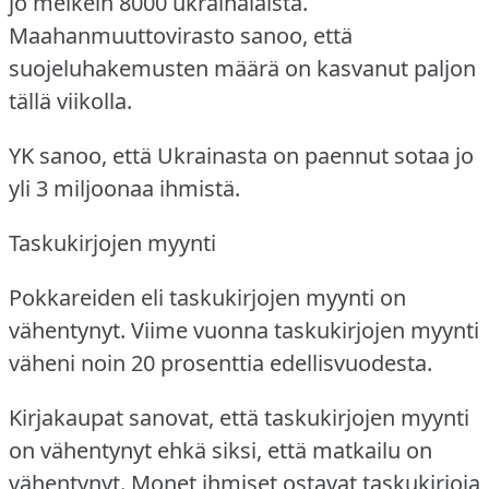
jo melkein 8000 ukrainalaista.
Maahanmuuttovirasto sanoo, että
suojeluhakemusten määrä on kasvanut paljon
tällä viikolla.
YK sanoo, että Ukrainasta on paennut sotaa jo
yli 3 miljoonaa ihmistä.
Taskukirjojen myynti
Pokkareiden eli taskukirjojen myynti on
vähentynyt.
Viime vuonna taskukirjojen myynti
väheni noin 20 prosenttia edellisvuodesta.
Kirjakaupat sanovat, että taskukirjojen myynti
on vähentynyt ehkä siksi, että matkailu on
vähentynyt.
Monet ihmiset ostavat taskukirjoja