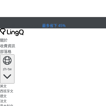
已過期
慶祝盃賽
Extended Sale
最多省下 45%
關於
收費資訊
部落格
zh-tw
英文
西班牙文
德文
法文
意大利文