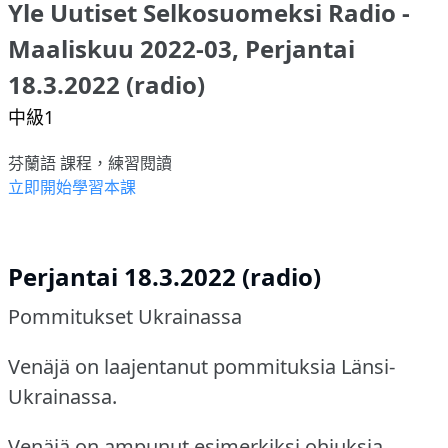
Yle Uutiset Selkosuomeksi Radio -
Maaliskuu 2022-03, Perjantai
18.3.2022 (radio)
中級1
芬蘭語 課程，練習閱讀
立即開始學習本課
Perjantai 18.3.2022 (radio)
Pommitukset Ukrainassa
Venäjä on laajentanut pommituksia Länsi-
Ukrainassa.
Venäjä on ampunut esimerkiksi ohjuksia