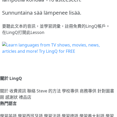
Sunnuntaina sää lämpenee lisää.
要聽此文本的音訊，並學習詞彙，
註冊
免費的LingQ帳戶。
在LingQ打開此Lesson
關於 LingQ
關於
收費資訊
聯絡
Steve 的方法
學校專供
商務專供
針對圖書
館
感謝狀
禮品店
熱門語言
學習英語
學習西班牙語
學習法語
學習德語
學習義大利語
學習